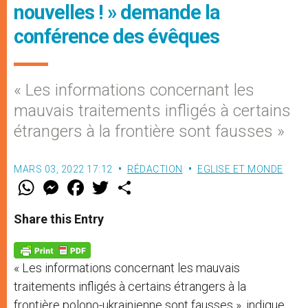
nouvelles ! » demande la
conférence des évêques
« Les informations concernant les
mauvais traitements infligés à certains
étrangers à la frontière sont fausses »
MARS 03, 2022 17:12
RÉDACTION
EGLISE ET MONDE
W
M
F
T
S
h
e
a
w
h
a
s
c
i
a
t
s
e
t
r
Share this Entry
s
e
b
t
e
A
n
o
e
p
g
o
r
p
e
k
« Les informations concernant les mauvais
r
traitements infligés à certains étrangers à la
frontière polono-ukrainienne sont fausses », indique