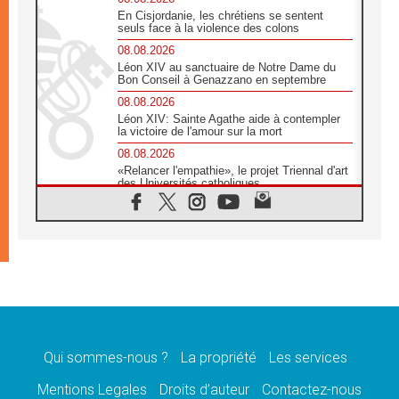
En Cisjordanie, les chrétiens se sentent
seuls face à la violence des colons
08.08.2026
Léon XIV au sanctuaire de Notre Dame du
Bon Conseil à Genazzano en septembre
08.08.2026
Léon XIV: Sainte Agathe aide à contempler
la victoire de l'amour sur la mort
08.08.2026
«Relancer l'empathie», le projet Triennal d'art
des Universités catholiques
08.08.2026
Signis 2026, donner la parole aux religieuses
catholiques
08.08.2026
Au Bangladesh, l'Église accompagne les
Dalits sur le chemin de la dignité
07.08.2026
Philippines: le vicariat apostolique de
Calapan devient un diocèse
Qui sommes-nous ?
La propriété
Les services
07.08.2026
Congo-Brazzaville: le 15 août, entre solennité
Mentions Legales
Droits d’auteur
Contactez-nous
de l'Assomption et mémoire nationale