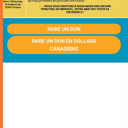
FAIRE UN DON
FAIRE UN DON EN DOLLARS
CANADIENS