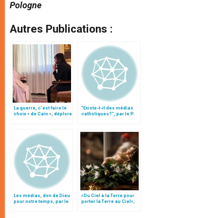
Pologne
Autres Publications :
La guerre, c’est faire le
"Existe-t-il des médias
choix « de Caïn », déplore
catholiques?", par le P.
le pape François
Rosica
Les médias, don de Dieu
«Du Ciel à la Terre pour
pour notre temps, par le
porter la Terre au Ciel»,
patriarche Twal
par Mgr Francesco Follo