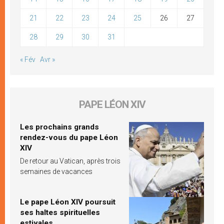
21
22
23
24
25
26
27
28
29
30
31
« Fév
Avr »
PAPE LÉON XIV
Les prochains grands
rendez-vous du pape Léon
XIV
De retour au Vatican, après trois
semaines de vacances
Le pape Léon XIV poursuit
ses haltes spirituelles
estivales