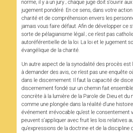
norme, il y a un jury ; chaque juge doit s’ouvrir 
jugement pondéré. En ce sens, dans votre action e
charité et de compréhension envers les personnes
jamais vous faire défaut. Afin de développer ce st
sorte de pélagianisme légal ; ce n’est pas catholi
autoréférentielle de la loi. La loi et le jugement s
évangélique de la charité.
Un autre aspect de la synodalité des procès est 
à demander des avis, ce n’est pas une enquête où 
dans le discernement. Il faut la capacité de discer
discernement fondé sur un chemin fait ensemble et
concrète à la lumière de la Parole de Dieu et du 
comme une plongée dans la réalité d’une histoire 
événement irrévocable qu’est le consentement va
peuvent s’appliquer avec fruit les lois relatives a
qu’expressions de la doctrine et de la discipline d