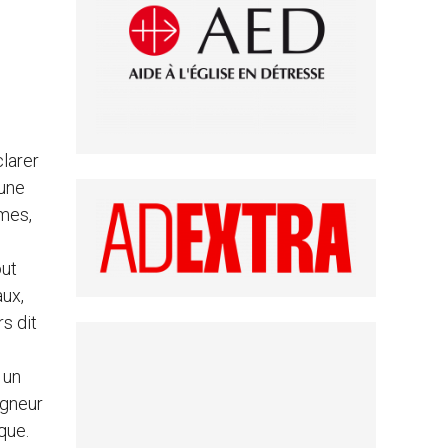
clarer
’une
âmes,
out
aux,
rs dit
 un
igneur
êque.