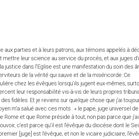
 aux parties et à leurs patrons, aux témoins appelés à dé
t mettre leur science au service du procès, et aux juges d
e la justice dans l’Eglise est une manifestation du soin des 
serviteurs de la vérité qui sauve et de la miséricorde. Ce
ulière chez les évêques lorsqu’ils jugent eux-mêmes, surt
xercent leur responsabilité vis-à-vis de leurs propres tribun
d des fidèles. Et je reviens sur quelque chose que j’ai toujou
 doyen m’a salué avec ces mots : « le pape, juge universel de
 de Rome et que Rome préside à tout, non pas parce que j’ai
pouvoir, c’est parce qu’il est l’évêque du diocèse dont le Se
remier [juge] est l’évêque, et non le vicaire judiciaire, l’év