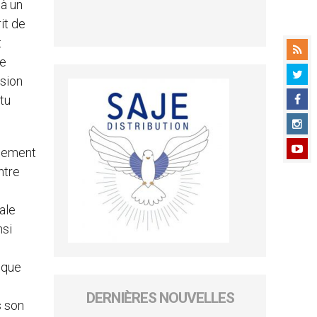
 à un
it de
t
ne
ision
rtu
ulement
ntre
ale
nsi
 que
DERNIÈRES NOUVELLES
s son