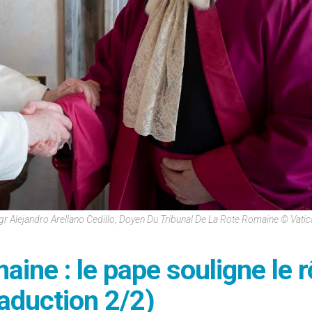
r Alejandro Arellano Cedillo, Doyen Du Tribunal De La Rote Romaine © Vati
aine : le pape souligne le r
raduction 2/2)