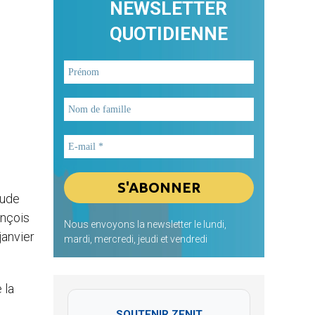
NEWSLETTER
QUOTIDIENNE
tude
ançois
Nous envoyons la newsletter le lundi,
janvier
mardi, mercredi, jeudi et vendredi
 la
SOUTENIR ZENIT