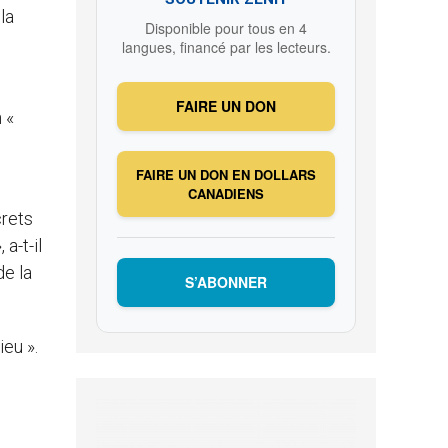
la
Disponible pour tous en 4
langues, financé par les lecteurs.
FAIRE UN DON
 «
FAIRE UN DON EN DOLLARS
CANADIENS
crets
a-t-il
de la
S’ABONNER
ieu ».