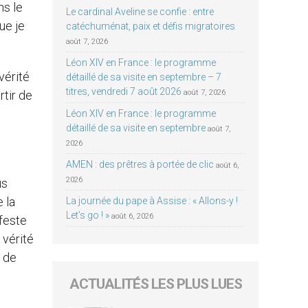
ns le
Le cardinal Aveline se confie : entre
ue je
catéchuménat, paix et défis migratoires
août 7, 2026
Léon XIV en France : le programme
vérité
détaillé de sa visite en septembre – 7
titres, vendredi 7 août 2026
rtir de
août 7, 2026
Léon XIV en France : le programme
détaillé de sa visite en septembre
août 7,
2026
AMEN : des prêtres à portée de clic
août 6,
2026
us
 la
La journée du pape à Assise : « Allons-y !
Let’s go ! »
août 6, 2026
ifeste
 vérité
é de
ACTUALITÉS LES PLUS LUES