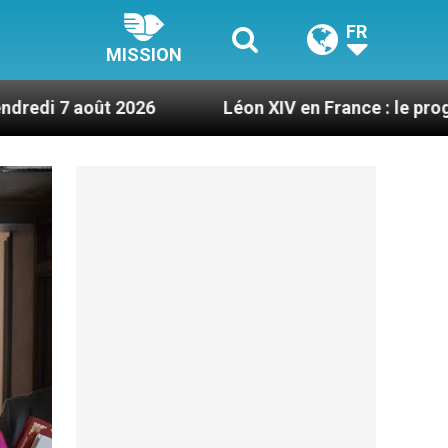
FR
MISSION
026
Léon XIV en France : le programme détaillé 