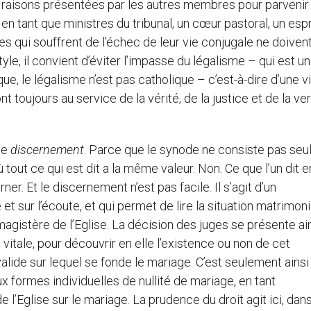
aux raisons présentées par les autres membres pour parvenir
n tant que ministres du tribunal, un cœur pastoral, un espr
 qui souffrent de l’échec de leur vie conjugale ne doiven
yle, il convient d’éviter l’impasse du légalisme – qui est u
que, le légalisme n’est pas catholique – c’est-à-dire d’une v
ont toujours au service de la vérité, de la justice et de la ve
le
discernement
. Parce que le synode ne consiste pas se
tout ce qui est dit a la même valeur. Non. Ce que l’un dit e
ner. Et le discernement n’est pas facile. Il s’agit d’un
 sur l’écoute, et qui permet de lire la situation matrimoni
magistère de l’Eglise. La décision des juges se présente ai
vitale, pour découvrir en elle l’existence ou non de cet
lide sur lequel se fonde le mariage. C’est seulement ainsi
ux formes individuelles de nullité de mariage, en tant
e l’Eglise sur le mariage. La prudence du droit agit ici, dan