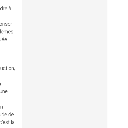
ndre à
oriser
oblèmes
quée
uction,
a
 une
en
tude de
’est la