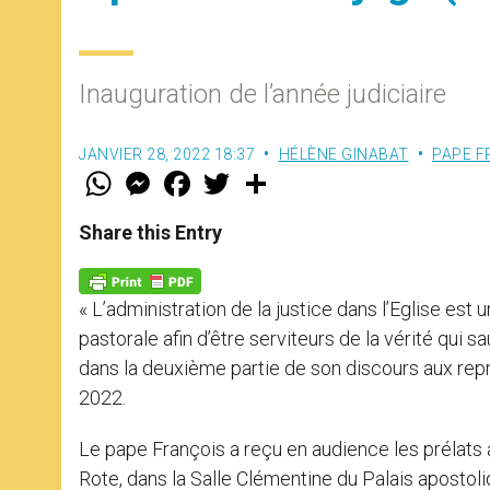
Inauguration de l’année judiciaire
JANVIER 28, 2022 18:37
HÉLÈNE GINABAT
PAPE F
W
M
F
T
S
h
e
a
w
h
a
s
c
i
a
t
s
e
t
r
Share this Entry
s
e
b
t
e
A
n
o
e
p
g
o
r
p
e
k
« L’administration de la justice dans l’Eglise est
r
pastorale afin d’être serviteurs de la vérité qui s
dans la deuxième partie de son discours aux repr
2022.
Le pape François a reçu en audience les prélats aud
Rote, dans la Salle Clémentine du Palais apostoliq