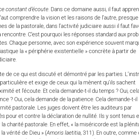
ce constant d’écoute
. Dans ce domaine aussi, il faut appre
l faut comprendre la vision et les raisons de l’autre, presque
 de la pastorale, dans l’activité judiciaire aussi il faut fav
e la rencontre. C’est pourquoi les réponses standard aux pr
stes. Chaque personne, avec son expérience souvent mar
astique la « périphérie existentielle » concrète à partir de
iciaire.
 de ce qui est discuté et démontré par les parties. L’instr
 particulière et exige de ceux qui la mènent qu’ils sachent
mité et l’écoute. Et cela demande-t-il du temps ? Oui, cel
nce ? Oui, cela demande de la patience. Cela demande-t-il
nité pastorale. Les juges doivent être les auditeurs par
pour et contre la déclaration de nullité. Ils y sont tenus 
la charité pastorale. En effet, « la miséricorde est la pléni
la vérité de Dieu » (
Amoris laetitia
, 311). En outre, comme c