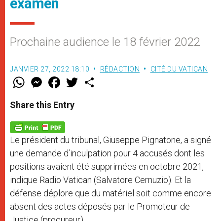
examen
Prochaine audience le 18 février 2022
JANVIER 27, 2022 18:10
RÉDACTION
CITÉ DU VATICAN
W
M
F
T
S
h
e
a
w
h
a
s
c
i
a
t
s
e
t
r
Share this Entry
s
e
b
t
e
A
n
o
e
p
g
o
r
p
e
k
Le président du tribunal, Giuseppe Pignatone, a signé
r
une demande d’inculpation pour 4 accusés dont les
positions avaient été supprimées en octobre 2021,
indique Radio Vatican (Salvatore Cernuzio). Et la
défense déplore que du matériel soit comme encore
absent des actes déposés par le Promoteur de
Justice (procureur).