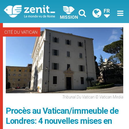
FR
MISSION
CITÉ DU VATICAN
Tribunal Du Vatican © Vatican Media
Procès au Vatican/immeuble de
Londres: 4 nouvelles mises en