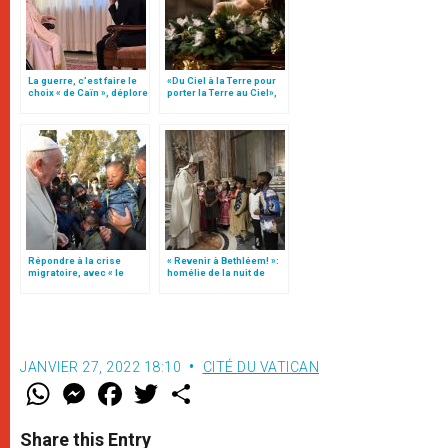
La guerre, c’est faire le
«Du Ciel à la Terre pour
choix « de Caïn », déplore
porter la Terre au Ciel»,
le pape François
par Mgr Francesco Follo
Répondre à la crise
« Revenir à Bethléem! »:
migratoire, avec « le
homélie de la nuit de
style de l’humanité »!
Noël (texte complet)
(texte complet)
JANVIER 27, 2022 18:10
CITÉ DU VATICAN
W
M
F
T
S
h
e
a
w
h
a
s
c
i
a
t
s
e
t
r
Share this Entry