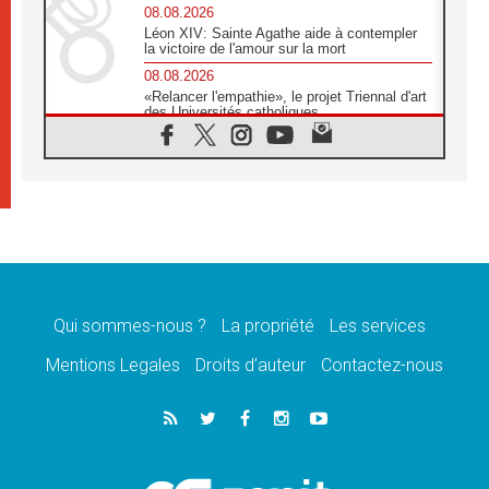
08.08.2026
Léon XIV: Sainte Agathe aide à contempler
la victoire de l'amour sur la mort
08.08.2026
«Relancer l'empathie», le projet Triennal d'art
des Universités catholiques
08.08.2026
Signis 2026, donner la parole aux religieuses
catholiques
08.08.2026
Au Bangladesh, l'Église accompagne les
Dalits sur le chemin de la dignité
07.08.2026
Philippines: le vicariat apostolique de
Calapan devient un diocèse
Qui sommes-nous ?
La propriété
Les services
07.08.2026
Congo-Brazzaville: le 15 août, entre solennité
Mentions Legales
Droits d’auteur
Contactez-nous
de l'Assomption et mémoire nationale
07.08.2026
«La paix commence par l'empathie» estime
le cardinal Parolin
07.08.2026
En Colombie, «la paix ne s'achète pas avec