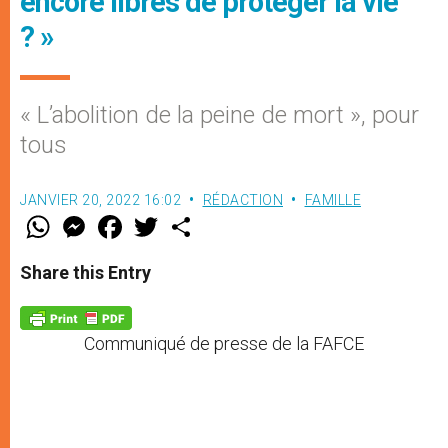
encore libres de protéger la vie
? »
« L’abolition de la peine de mort », pour
tous
JANVIER 20, 2022 16:02
RÉDACTION
FAMILLE
W
M
F
T
S
h
e
a
w
h
a
s
c
i
a
t
s
e
t
r
Share this Entry
s
e
b
t
e
A
n
o
e
p
g
o
r
p
e
k
Communiqué de presse de la FAFCE
r