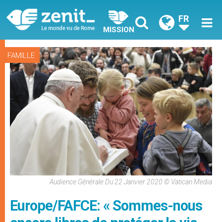
FR
MISSION
FAMILLE
Audience Générale Du 22 Janvier 2020 © Vatican Media
Europe/FAFCE: « Sommes-nous