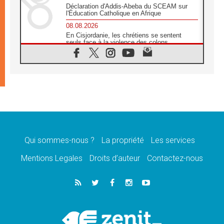
Déclaration d'Addis-Abeba du SCEAM sur
l'Éducation Catholique en Afrique
08.08.2026
En Cisjordanie, les chrétiens se sentent
seuls face à la violence des colons
08.08.2026
Léon XIV au sanctuaire de Notre Dame du
Bon Conseil à Genazzano en septembre
08.08.2026
Léon XIV: Sainte Agathe aide à contempler
la victoire de l'amour sur la mort
08.08.2026
«Relancer l'empathie», le projet Triennal d'art
des Universités catholiques
Qui sommes-nous ?
La propriété
Les services
08.08.2026
Signis 2026, donner la parole aux religieuses
Mentions Legales
Droits d’auteur
Contactez-nous
catholiques
08.08.2026
Au Bangladesh, l'Église accompagne les
Dalits sur le chemin de la dignité
07.08.2026
Philippines: le vicariat apostolique de
Calapan devient un diocèse