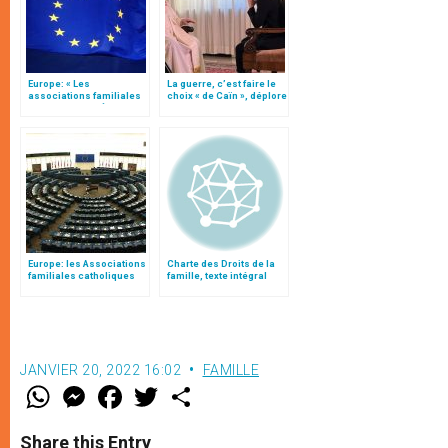
Europe: « Les
La guerre, c’est faire le
associations familiales
choix « de Caïn », déplore
au service de l’Église et
le pape François
du bien commun »
Europe: les Associations
Charte des Droits de la
familiales catholiques
famille, texte intégral
contre la gestation pour
autrui
JANVIER 20, 2022 16:02
FAMILLE
W
M
F
T
S
h
e
a
w
h
a
s
c
i
a
t
s
e
t
r
Share this Entry