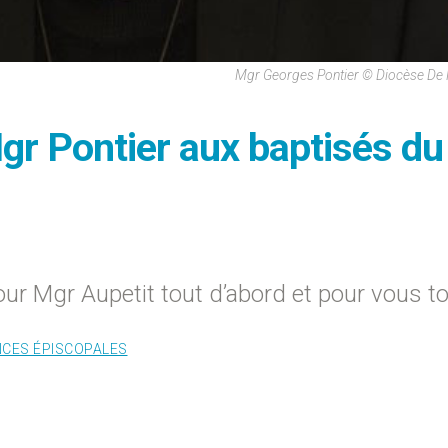
Mgr Georges Pontier © Diocèse De 
r Pontier aux baptisés du
our Mgr Aupetit tout d’abord et pour vous t
CES ÉPISCOPALES