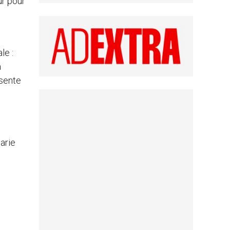
ur pour
le :
à
 sente
arie