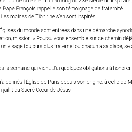
éricorde du Père. Il fut au long du XXe siècle un inspirate
le Pape François rappelle son témoignage de fraternité
. Les moines de Tibhirine s’en sont inspirés.
s Églises du monde sont entrées dans une démarche synoda
pation, mission. » Poursuivons ensemble sur ce chemin déj
e un visage toujours plus fraternel où chacun a sa place, se
 la semaine qui vient. J’ai quelques obligations à honorer.
a donnés l’Église de Paris depuis son origine, à celle de M
 jaillit du Sacré Cœur de Jésus.