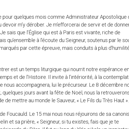
e pour quelques mois comme Administrateur Apostolique 
u devoir m’y dérober. Je m’efforcerai de servir et de donner
 sais que l’Église qui est à Paris est vivante, riche de
s qu’ensemble à l’écoute du Seigneur, soutenus par le sou
 marqués par cette épreuve, mais conduits à plus d’humilité
trer est un temps liturgique qui nourrit notre espérance en
mps et de l’Histoire. Il invite à l’intériorité, à la contemplat
ste nous accompagnera, lui le précurseur. Le 8 décembre n
quelques jours avant la fête de Noël, nous la retrouveron
de de mettre au monde le Sauveur, « Le Fils du Très Haut ».
de Foucauld. Le 15 mai nous nous réjouirons de sa canonis
lin et sa prière, « Seigneur, si tu existes, fais que je te