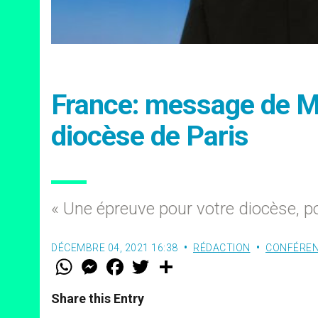
France: message de Mg
diocèse de Paris
« Une épreuve pour votre diocèse, p
DÉCEMBRE 04, 2021 16:38
RÉDACTION
CONFÉREN
W
M
F
T
S
h
e
a
w
h
a
s
c
i
a
t
s
e
t
r
Share this Entry
s
e
b
t
e
A
n
o
e