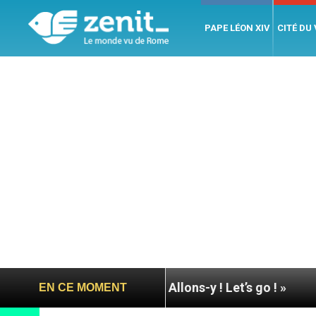
PAPE LÉON XIV
CITÉ DU
 à Assise : « Allons-y ! Let’s go ! »
Nicaragua :
EN CE MOMENT