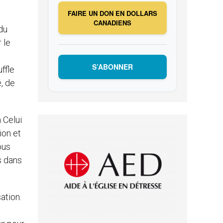
FAIRE UN DON EN DOLLARS
CANADIENS
du
 le
S’ABONNER
ffle
, de
 Celui
ion et
ous
s dans
ation.