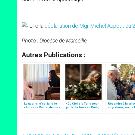
Lire la
déclaration de Mgr Michel Aupetit du
Photo : Diocèse de Marseille
Autres Publications :
La guerre, c’est faire le
«Du Ciel à la Terre pour
Répondre à la cris
choix « de Caïn », déplore
porter la Terre au Ciel»,
migratoire, avec « 
le pape François
par Mgr Francesco Follo
style de l’humanité
(texte complet)