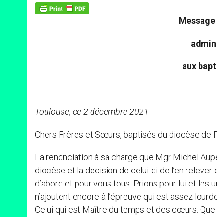
p
g
o
r
p
e
k
Message 
r
admini
aux bapt
Toulouse, ce 2 décembre 2021
Chers Frères et Sœurs, baptisés du diocèse de P
La renonciation à sa charge que Mgr Michel Aupe
diocèse et la décision de celui-ci de l’en releve
d’abord et pour vous tous. Prions pour lui et les 
n’ajoutent encore à l’épreuve qui est assez lourd
Celui qui est Maître du temps et des cœurs. Que