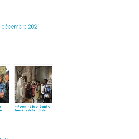
 2 décembre 2021
.
e
« Revenir à Bethléem! »:
le
homélie de la nuit de
 »!
Noël (texte complet)