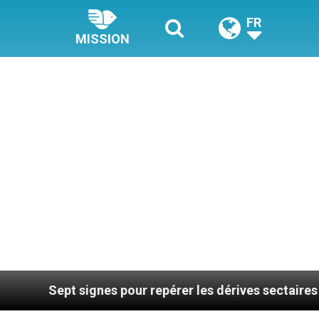
FR
MISSION
ignes pour repérer les dérives sectaires du coaching