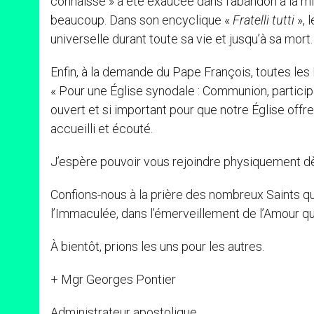
connaisse » a été exaucée dans l’abandon à la mis
beaucoup. Dans son encyclique «
Fratelli tutti
», 
universelle durant toute sa vie et jusqu’à sa mort
Enfin, à la demande du Pape François, toutes le
« Pour une Église synodale : Communion, partici
ouvert et si important pour que notre Église offr
accueilli et écouté.
J’espère pouvoir vous rejoindre physiquement dès
Confions-nous à la prière des nombreux Saints qu’
l’Immaculée, dans l’émerveillement de l’Amour qui
À bientôt, prions les uns pour les autres.
+ Mgr Georges Pontier
Administrateur apostolique