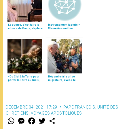
La guerre, c’est faire le
Instrumentum laboris –
choix « de Caïn », déplore
XIème Assemblée
le pape François
Générale Ordinaire du
Synode des Évêques
«Du Ciel à la Terre pour
Répondre à la crise
porter la Terre au Ciel»,
migratoire, avec « le
par Mgr Francesco Follo
style de l’humanité »!
(texte complet)
DÉCEMBRE 04, 2021 17:29
PAPE FRANÇOIS
,
UNITÉ DES
CHRÉTIENS
,
VOYAGES APOSTOLIQUES
W
M
F
T
S
h
e
a
w
h
a
s
c
i
a