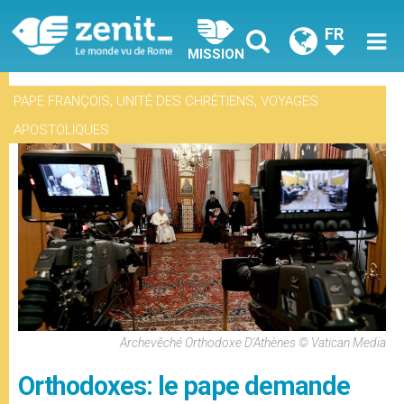
FR
MISSION
,
,
PAPE FRANÇOIS
UNITÉ DES CHRÉTIENS
VOYAGES
APOSTOLIQUES
Archevêché Orthodoxe D'Athènes © Vatican Media
Orthodoxes: le pape demande