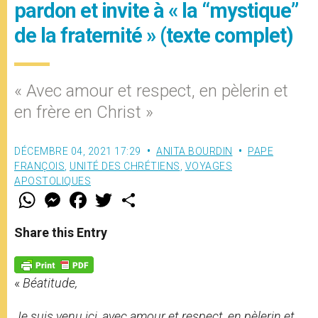
pardon et invite à « la “mystique”
de la fraternité » (texte complet)
« Avec amour et respect, en pèlerin et
en frère en Christ »
DÉCEMBRE 04, 2021 17:29
ANITA BOURDIN
PAPE
FRANÇOIS
,
UNITÉ DES CHRÉTIENS
,
VOYAGES
APOSTOLIQUES
W
M
F
T
S
h
e
a
w
h
a
s
c
i
a
t
s
e
t
r
Share this Entry
s
e
b
t
e
A
n
o
e
p
g
o
r
p
e
k
«
Béatitude,
r
Je suis venu ici, avec amour et respect, en pèlerin et