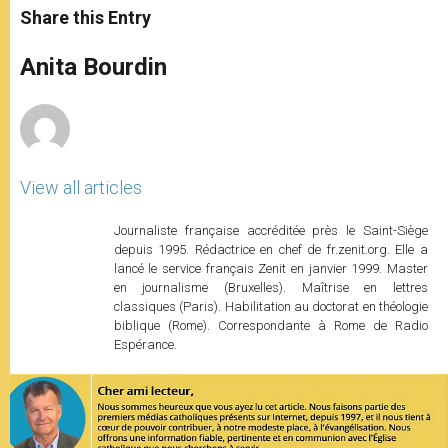
t
s
e
t
r
Share this Entry
s
e
b
t
e
A
n
o
e
p
g
o
r
Anita Bourdin
p
e
k
r
View all articles
Journaliste française accréditée près le Saint-Siège
depuis 1995. Rédactrice en chef de fr.zenit.org. Elle a
lancé le service français Zenit en janvier 1999. Master
en journalisme (Bruxelles). Maîtrise en lettres
classiques (Paris). Habilitation au doctorat en théologie
biblique (Rome). Correspondante à Rome de Radio
Espérance.