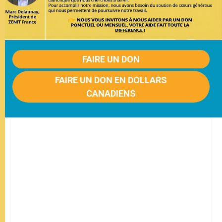
FAIRE UN DON
FAIRE UN DON EN DOLLARS
CANADIENS