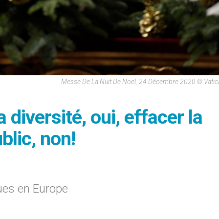
Messe De La Nuit De Noël, 24 Décembre 2020 © Vati
diversité, oui, effacer la
blic, non!
es en Europe