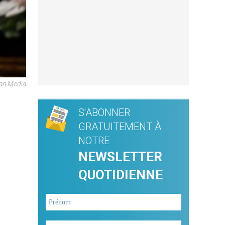
can Media
S'ABONNER
GRATUITEMENT À
NOTRE
NEWSLETTER
QUOTIDIENNE