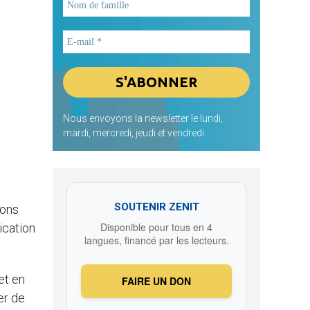
Nous envoyons la newsletter le lundi,
mardi, mercredi, jeudi et vendredi
SOUTENIR ZENIT
ions
Disponible pour tous en 4
ication
langues, financé par les lecteurs.
et en
FAIRE UN DON
er de