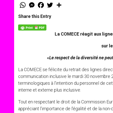
W
M
F
T
S
h
e
a
w
h
a
s
c
i
a
t
s
e
t
r
Share this Entry
s
e
b
t
e
A
n
o
e
p
g
o
r
p
e
k
La COMECE réagit aux ligne
r
sur le
«
Le respect de la diversité ne peu
La COMECE se félicite du retrait des lignes dire
communication inclusive le mardi 30 novembre 2
terminologiques à l’intention du personnel de ce
interne et externe plus inclusive.
Tout en respectant le droit de la Commission Eu
appréciant l’importance de l’égalité et de la no