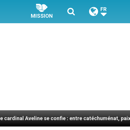
FR
MISSION
ne se confie : entre catéchuménat, paix et défis migrat