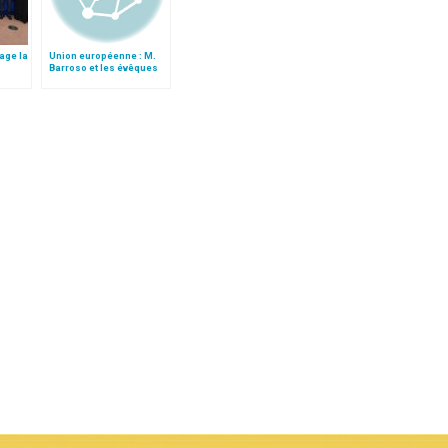
age la
Union européenne : M.
Barroso et les évêques
mmer
pour l’unité dans la
ur la
diversité
e