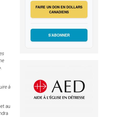
FAIRE UN DON EN DOLLARS
CANADIENS
S’ABONNER
des
 ne
».
uire à
et au
ndra