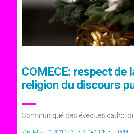
COMECE: respect de la 
religion du discours pu
Communiqué des évêques catholiqu
NOVEMBRE 30, 2021 17:33
RÉDACTION
EUROPE