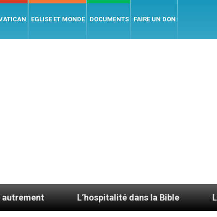
 VATICAN
EGLISE ET MONDE
DOCUMENTS
FAIRE UN DON
L’hospitalité dans la Bible
Le cardinal Aveli