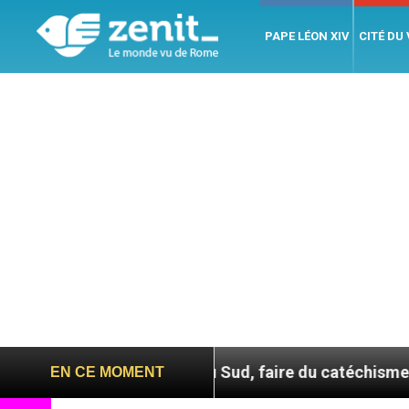
PAPE LÉON XIV
CITÉ DU
En Corée du Sud, faire du catéchisme autrement
EN CE MOMENT