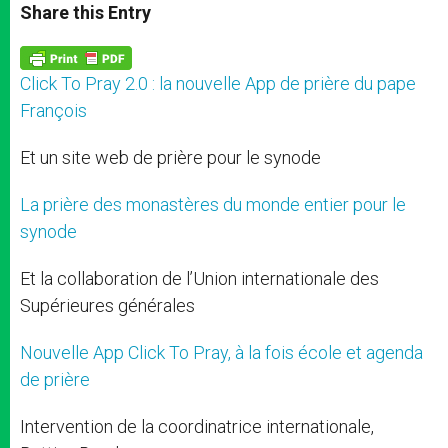
t
s
e
t
r
Share this Entry
s
e
b
t
e
A
n
o
e
p
g
o
r
p
e
k
Click To Pray 2.0 : la nouvelle App de prière du pape
r
François
Et un site web de prière pour le synode
La prière des monastères du monde entier pour le
synode
Et la collaboration de l’Union internationale des
Supérieures générales
Nouvelle App Click To Pray, à la fois école et agenda
de prière
Intervention de la coordinatrice internationale,