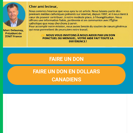
FAIRE UN DON
FAIRE UN DON EN DOLLARS
CANADIENS