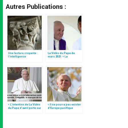
Autres Publications :
Une lecture croyante :
La Vidéo du Pape de
l’intelligence
mars 2021: « La
typologique des deux
confession parle de
Testaments
l’infinie miséricorde de
Dieu »
« L’intention de La Vidéo
« Il ne pourra pas exister
du Pape d’avril porte sur
d’Europe pacifique
la défense des droits
sans… »: l’Ukraine, dans
fondamentaux »
la vision de Jean-Paul II