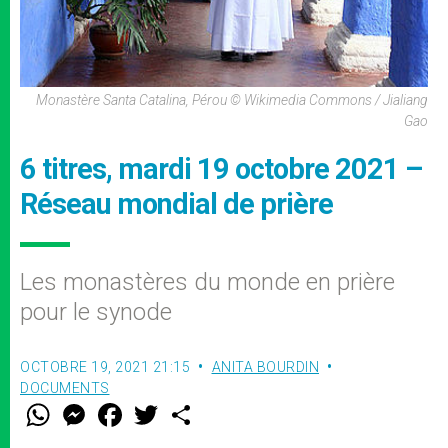
Monastère Santa Catalina, Pérou © Wikimedia Commons / Jialiang
Gao
6 titres, mardi 19 octobre 2021 –
Réseau mondial de prière
Les monastères du monde en prière
pour le synode
OCTOBRE 19, 2021 21:15
ANITA BOURDIN
DOCUMENTS
W
M
F
T
S
h
e
a
w
h
a
s
c
i
a