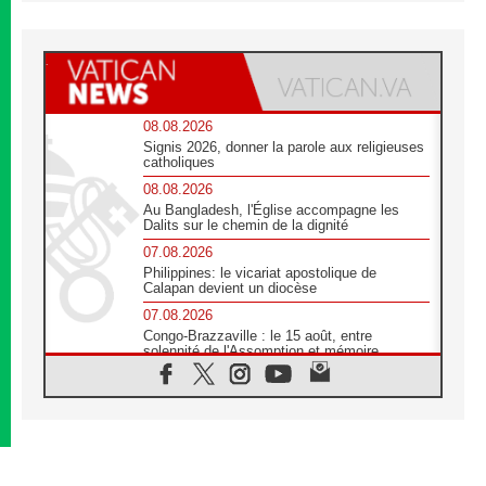
08.08.2026
Signis 2026, donner la parole aux religieuses
catholiques
08.08.2026
Au Bangladesh, l'Église accompagne les
Dalits sur le chemin de la dignité
07.08.2026
Philippines: le vicariat apostolique de
Calapan devient un diocèse
07.08.2026
Congo-Brazzaville : le 15 août, entre
solennité de l'Assomption et mémoire
nationale
07.08.2026
«La paix commence par l'empathie» estime
le cardinal Parolin
07.08.2026
En Colombie, «la paix ne s'achète pas avec