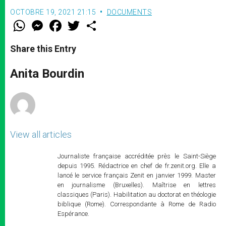
OCTOBRE 19, 2021 21:15
DOCUMENTS
W
M
F
T
S
h
e
a
w
h
a
s
c
i
a
t
s
e
t
r
Share this Entry
s
e
b
t
e
A
n
o
e
p
g
o
r
Anita Bourdin
p
e
k
r
View all articles
Journaliste française accréditée près le Saint-Siège
depuis 1995. Rédactrice en chef de fr.zenit.org. Elle a
lancé le service français Zenit en janvier 1999. Master
en journalisme (Bruxelles). Maîtrise en lettres
classiques (Paris). Habilitation au doctorat en théologie
biblique (Rome). Correspondante à Rome de Radio
Espérance.