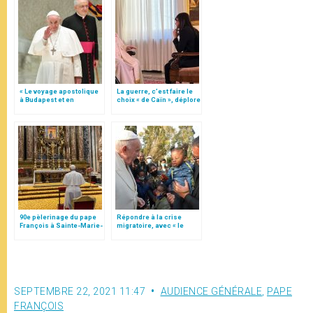
« Le voyage apostolique
La guerre, c’est faire le
à Budapest et en
choix « de Caïn », déplore
Slovaquie » (traduction
le pape François
complète)
90e pèlerinage du pape
Répondre à la crise
François à Sainte-Marie-
migratoire, avec « le
Majeure
style de l’humanité »!
(texte complet)
SEPTEMBRE 22, 2021 11:47
AUDIENCE GÉNÉRALE
,
PAPE
FRANÇOIS