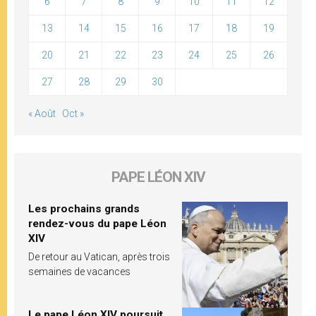
6
7
8
9
10
11
12
13
14
15
16
17
18
19
20
21
22
23
24
25
26
27
28
29
30
« Août
Oct »
PAPE LÉON XIV
Les prochains grands
rendez-vous du pape Léon
XIV
De retour au Vatican, après trois
semaines de vacances
Le pape Léon XIV poursuit