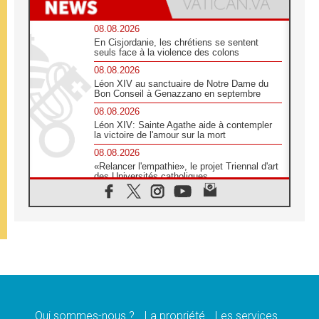
08.08.2026
En Cisjordanie, les chrétiens se sentent
seuls face à la violence des colons
08.08.2026
Léon XIV au sanctuaire de Notre Dame du
Bon Conseil à Genazzano en septembre
08.08.2026
Léon XIV: Sainte Agathe aide à contempler
la victoire de l'amour sur la mort
08.08.2026
«Relancer l'empathie», le projet Triennal d'art
des Universités catholiques
08.08.2026
Signis 2026, donner la parole aux religieuses
catholiques
08.08.2026
Au Bangladesh, l'Église accompagne les
Dalits sur le chemin de la dignité
07.08.2026
Philippines: le vicariat apostolique de
Calapan devient un diocèse
Qui sommes-nous ?
La propriété
Les services
07.08.2026