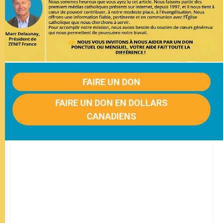
FAIRE UN DON
FAIRE UN DON EN DOLLARS
CANADIENS