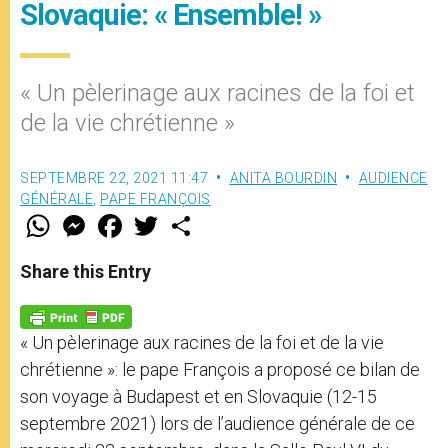
Slovaquie: « Ensemble! »
« Un pèlerinage aux racines de la foi et
de la vie chrétienne »
SEPTEMBRE 22, 2021 11:47
ANITA BOURDIN
AUDIENCE
GÉNÉRALE
,
PAPE FRANÇOIS
W
M
F
T
S
h
e
a
w
h
a
s
c
i
a
t
s
e
t
r
Share this Entry
s
e
b
t
e
A
n
o
e
p
g
o
r
p
e
k
« Un pèlerinage aux racines de la foi et de la vie
r
chrétienne »: le pape François a proposé ce bilan de
son voyage à Budapest et en Slovaquie (12-15
septembre 2021) lors de l’audience générale de ce