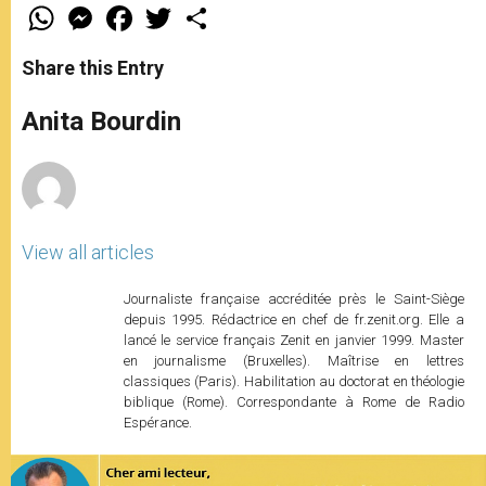
W
M
F
T
S
h
e
a
w
h
a
s
c
i
a
t
s
e
t
r
Share this Entry
s
e
b
t
e
A
n
o
e
p
g
o
r
Anita Bourdin
p
e
k
r
View all articles
Journaliste française accréditée près le Saint-Siège
depuis 1995. Rédactrice en chef de fr.zenit.org. Elle a
lancé le service français Zenit en janvier 1999. Master
en journalisme (Bruxelles). Maîtrise en lettres
classiques (Paris). Habilitation au doctorat en théologie
biblique (Rome). Correspondante à Rome de Radio
Espérance.