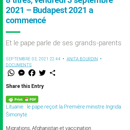
2021 – Budapest 2021 a
commencé
Et le pape parle de ses grands-parents
SEPTEMBRE 03, 2021 22:44
ANITA BOURDIN
DOCUMENTS
W
M
F
T
S
h
e
a
w
h
a
s
c
i
a
t
s
e
t
r
Share this Entry
s
e
b
t
e
A
n
o
e
p
g
o
r
p
e
k
Lituanie : le pape reçoit la Première ministre Ingrida
r
Šimonytė
Migrations, Afghanistan et vaccination