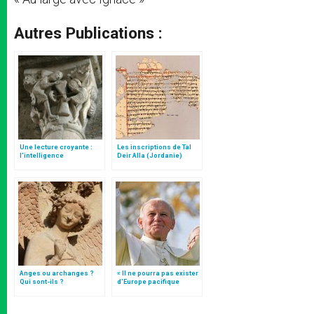
Autres Publications :
Une lecture croyante :
Les inscriptions de Tal
l’intelligence
Deir Alla (Jordanie)
typologique des deux
Testaments
Anges ou archanges ?
« Il ne pourra pas exister
Qui sont-ils ?
d’Europe pacifique
sans… »: l’Ukraine, dans
la vision de Jean-Paul II