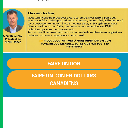
FAIRE UN DON
FAIRE UN DON EN DOLLARS
CANADIENS