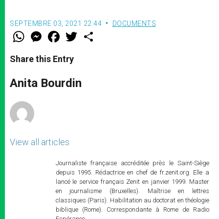
SEPTEMBRE 03, 2021 22:44
DOCUMENTS
W
M
F
T
S
h
e
a
w
h
a
s
c
i
a
t
s
e
t
r
Share this Entry
s
e
b
t
e
A
n
o
e
p
g
o
r
Anita Bourdin
p
e
k
r
View all articles
Journaliste française accréditée près le Saint-Siège
depuis 1995. Rédactrice en chef de fr.zenit.org. Elle a
lancé le service français Zenit en janvier 1999. Master
en journalisme (Bruxelles). Maîtrise en lettres
classiques (Paris). Habilitation au doctorat en théologie
biblique (Rome). Correspondante à Rome de Radio
Espérance.