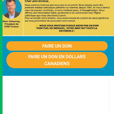
FAIRE UN DON
FAIRE UN DON EN DOLLARS
CANADIENS