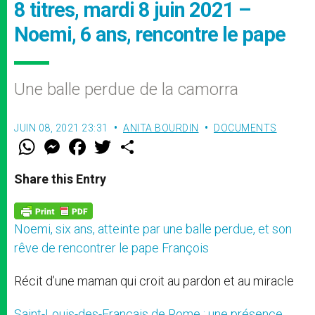
8 titres, mardi 8 juin 2021 –
Noemi, 6 ans, rencontre le pape
Une balle perdue de la camorra
JUIN 08, 2021 23:31
ANITA BOURDIN
DOCUMENTS
W
M
F
T
S
h
e
a
w
h
a
s
c
i
a
t
s
e
t
r
Share this Entry
s
e
b
t
e
A
n
o
e
p
g
o
r
p
e
k
Noemi, six ans, atteinte par une balle perdue, et son
r
rêve de rencontrer le pape François
Récit d’une maman qui croit au pardon et au miracle
Saint-Louis-des-Français de Rome : une présence