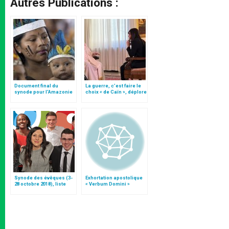
Autres Publications :
Document final du
La guerre, c’est faire le
synode pour l'Amazonie
choix « de Caïn », déplore
en français: traduction
le pape François
non officielle
Synode des évêques (3-
Exhortation apostolique
28 octobre 2018), liste
« Verbum Domini »
des participants