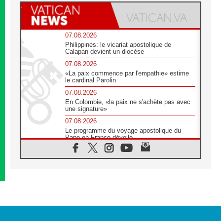
07.08.2026
Philippines: le vicariat apostolique de
Calapan devient un diocèse
07.08.2026
«La paix commence par l'empathie» estime
le cardinal Parolin
07.08.2026
En Colombie, «la paix ne s'achète pas avec
une signature»
07.08.2026
Le programme du voyage apostolique du
Pape en France dévoilé
07.08.2026
1ère Conférence continentale sur l'éducation
catholique en Afrique
07.08.2026
Un logo symbolique pour la venue du Pape
en France
07.08.2026
Cardinal Rossi: «La venue du Pape Léon en