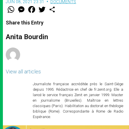
JUIN 08, 2021 23:31
DOCUMENTS
W
M
F
T
S
h
e
a
w
h
a
s
c
i
a
t
s
e
t
r
Share this Entry
s
e
b
t
e
A
n
o
e
p
g
o
r
Anita Bourdin
p
e
k
r
View all articles
Journaliste française accréditée près le Saint-Siège
depuis 1995. Rédactrice en chef de fr.zenit.org. Elle a
lancé le service français Zenit en janvier 1999. Master
en journalisme (Bruxelles). Maîtrise en lettres
classiques (Paris). Habilitation au doctorat en théologie
biblique (Rome). Correspondante à Rome de Radio
Espérance.