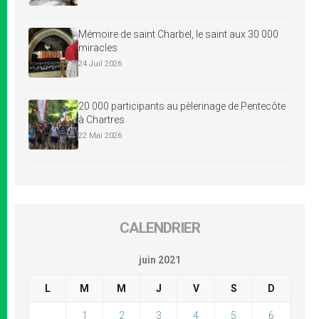
Mémoire de saint Charbel, le saint aux 30 000
miracles
24 Juil 2026
20 000 participants au pèlerinage de Pentecôte
à Chartres
22 Mai 2026
CALENDRIER
juin 2021
L
M
M
J
V
S
D
1
2
3
4
5
6