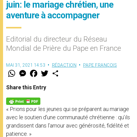
juin: le mariage chrétien, une
aventure à accompagner
Editorial du directeur du Réseau
Mondial de Prière du Pape en France
MAI 31, 2021 14:53
RÉDACTION
PAPE FRANÇOIS
W
M
F
T
S
h
e
a
w
h
a
s
c
i
a
t
s
e
t
r
Share this Entry
s
e
b
t
e
A
n
o
e
p
g
o
r
p
e
k
« Prions pour les jeunes qui se préparent au mariage
r
avec le soutien d’une communauté chrétienne : qu’ils
grandissent dans l’amour avec générosité, fidélité et
patience. »