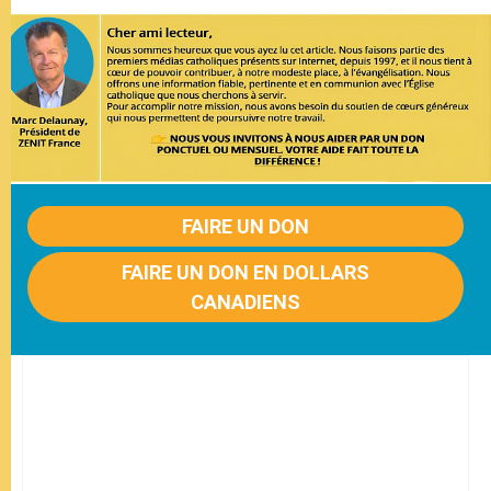
FAIRE UN DON
FAIRE UN DON EN DOLLARS
CANADIENS