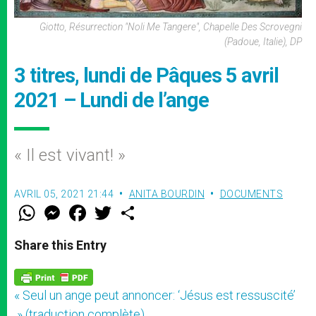
Giotto, Résurrection "Noli Me Tangere", Chapelle Des Scrovegni
(Padoue, Italie), DP
3 titres, lundi de Pâques 5 avril
2021 – Lundi de l’ange
« Il est vivant! »
AVRIL 05, 2021 21:44
ANITA BOURDIN
DOCUMENTS
W
M
F
T
S
h
e
a
w
h
a
s
c
i
a
t
s
e
t
r
Share this Entry
s
e
b
t
e
A
n
o
e
p
g
o
r
p
e
k
« Seul un ange peut annoncer: ‘Jésus est ressuscité’
r
» (traduction complète)