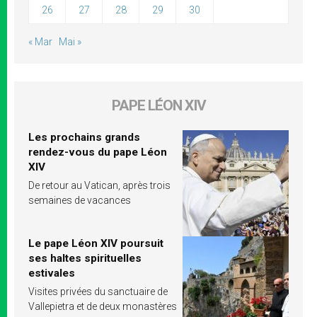
26
27
28
29
30
« Mar
Mai »
PAPE LÉON XIV
Les prochains grands
rendez-vous du pape Léon
XIV
De retour au Vatican, après trois
semaines de vacances
Le pape Léon XIV poursuit
ses haltes spirituelles
estivales
Visites privées du sanctuaire de
Vallepietra et de deux monastères