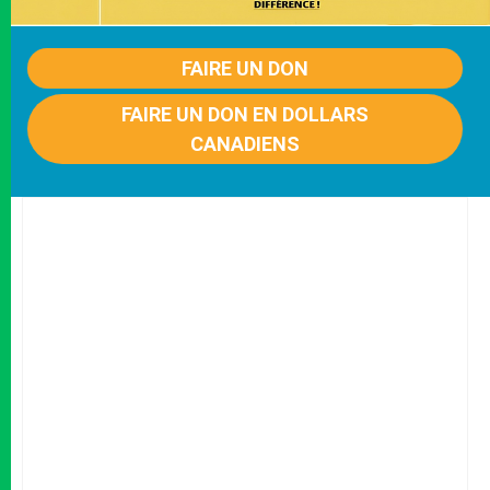
FAIRE UN DON
FAIRE UN DON EN DOLLARS
CANADIENS