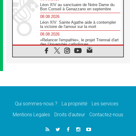
Léon XIV au sanctuaire de Notre Dame du
Bon Conseil à Genazzano en septembre
08.08.2026
Léon XIV: Sainte Agathe aide à contempler
la victoire de l'amour sur la mort
08.08.2026
«Relancer l'empathie», le projet Triennal d'art
des Universités catholiques
08.08.2026
Signis 2026, donner la parole aux religieuses
catholiques
08.08.2026
Au Bangladesh, l'Église accompagne les
Dalits sur le chemin de la dignité
07.08.2026
Philippines: le vicariat apostolique de
Calapan devient un diocèse
Qui sommes-nous ?
La propriété
Les services
07.08.2026
Congo-Brazzaville: le 15 août, entre solennité
Mentions Legales
Droits d’auteur
Contactez-nous
de l'Assomption et mémoire nationale
07.08.2026
«La paix commence par l'empathie» estime
le cardinal Parolin