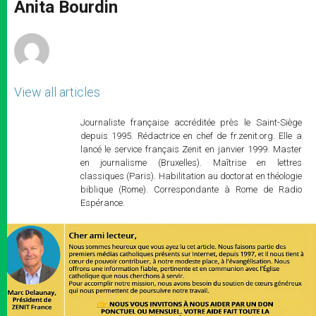
p
g
o
r
Anita Bourdin
p
e
k
r
View all articles
Journaliste française accréditée près le Saint-Siège
depuis 1995. Rédactrice en chef de fr.zenit.org. Elle a
lancé le service français Zenit en janvier 1999. Master
en journalisme (Bruxelles). Maîtrise en lettres
classiques (Paris). Habilitation au doctorat en théologie
biblique (Rome). Correspondante à Rome de Radio
Espérance.