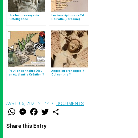
Une lecture croyante :
Les inscriptions de Tal
l’intelligence
Deir Alla (Jordanie)
typologique des deux
Testaments
Peut-on connaitre Dieu
Anges ou archanges ?
en étudiant la Création ?
Qui sont-ils ?
AVRIL 05, 2021 21:44
DOCUMENTS
W
M
F
T
S
h
e
a
w
h
a
s
c
i
a
t
s
e
t
r
Share this Entry
s
e
b
t
e
A
n
o
e