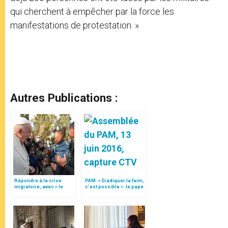
qui cherchent à empêcher par la force les
manifestations de protestation. »
Autres Publications :
Répondre à la crise
PAM: « Eradiquer la faim,
migratoire, avec « le
c’est possible »: le pape
style de l’humanité »!
François demande des
(texte complet)
« héros »