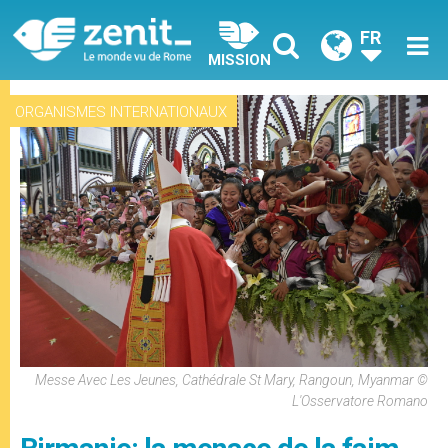
FR
MISSION
ORGANISMES INTERNATIONAUX
Messe Avec Les Jeunes, Cathédrale St Mary, Rangoun, Myanmar ©
L'Osservatore Romano