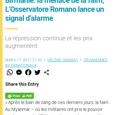
Birmanie: la menace de la faim,
L’Osservatore Romano lance un
signal d’alarme
La répression continue et les prix
augmentent
MARS 17, 2021 21:43
HÉLÈNE GINABAT
ORGANISMES
INTERNATIONAUX
W
M
F
T
S
h
e
a
w
h
a
s
c
i
a
t
s
e
t
r
Share this Entry
s
e
b
t
e
A
n
o
e
p
g
o
r
p
e
k
« Après le bain de sang de ces derniers jours, la faim.
r
Au Myanmar – où les militaires ont pris le pouvoir
er