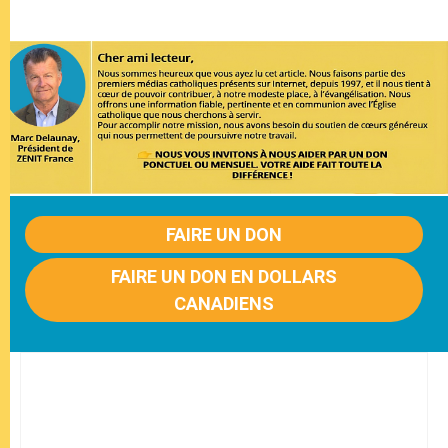
FAIRE UN DON
FAIRE UN DON EN DOLLARS
CANADIENS