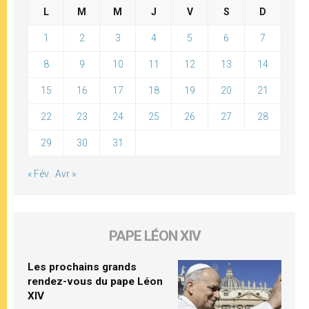
L
M
M
J
V
S
D
1
2
3
4
5
6
7
8
9
10
11
12
13
14
15
16
17
18
19
20
21
22
23
24
25
26
27
28
29
30
31
« Fév
Avr »
PAPE LÉON XIV
Les prochains grands
rendez-vous du pape Léon
XIV