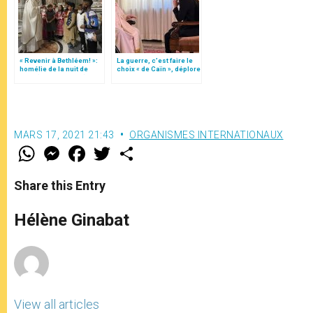
« Revenir à Bethléem! »:
La guerre, c’est faire le
homélie de la nuit de
choix « de Caïn », déplore
Noël (texte complet)
le pape François
MARS 17, 2021 21:43
ORGANISMES INTERNATIONAUX
W
M
F
T
S
h
e
a
w
h
a
s
c
i
a
t
s
e
t
r
Share this Entry
s
e
b
t
e
A
n
o
e
p
g
o
r
Hélène Ginabat
p
e
k
r
View all articles