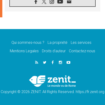
07.08.2026
1ère Conférence continentale sur l'éducation
catholique en Afrique
07.08.2026
Un logo symbolique pour la venue du Pape
en France
07.08.2026
Cardinal Rossi: «La venue du Pape Léon en
Argentine est un hommage à François»
Qui sommes-nous ?
La propriété
Les services
07.08.2026
Hiroshima et Nagasaki, 81 ans après,
Mentions Legales
Droits d’auteur
Contactez-nous
lancement des «dix jours de prière pour la
paix»
06.08.2026
Préparatifs des JMJ 2027 à Séoul: «c'est
passionnant et l'impatience est immense!»
06.08.2026
Chrétiens et confucéens: respect et sagesse
pour relever les «défis urgents»
Copyright © 2026 ZENIT. All Rights Reserved. https://fr.zenit.org