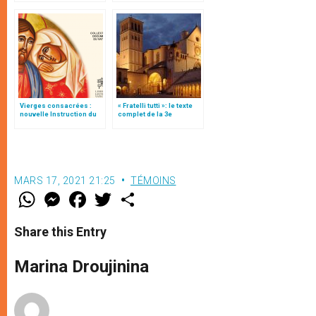
Vierges consacrées :
« Fratelli tutti »: le texte
nouvelle Instruction du
complet de la 3e
Vatican
encyclique du pape
François
MARS 17, 2021 21:25
TÉMOINS
W
M
F
T
S
h
e
a
w
h
a
s
c
i
a
t
s
e
t
r
Share this Entry
s
e
b
t
e
A
n
o
e
p
g
o
r
Marina Droujinina
p
e
k
r