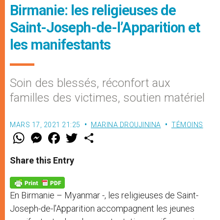
Birmanie: les religieuses de
Saint-Joseph-de-l’Apparition et
les manifestants
Soin des blessés, réconfort aux
familles des victimes, soutien matériel
MARS 17, 2021 21:25
MARINA DROUJININA
TÉMOINS
W
M
F
T
S
h
e
a
w
h
a
s
c
i
a
t
s
e
t
r
Share this Entry
s
e
b
t
e
A
n
o
e
p
g
o
r
p
e
k
En Birmanie – Myanmar -, les religieuses de Saint-
r
Joseph-de-l’Apparition accompagnent les jeunes