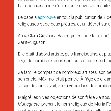
La reconnaissance d’un miracle ouvrirait ensuite l
Le pape a
approuvé
en tout la publication de 7 d
religieuses et de deux prêtres, et un décret sur u
Anna Clara Giovanna Baseggio est née le 5 mai 1752
Saint-Augustin.
Elle était d’abord artiste, puis franciscaine, et p
reçu de nombreux dons spirituels », note son bio
Sa famille comptait de nombreux artistes: son pèr
son oncle, Máximo, était peintre. À l’âge de dix a
raison de son travail, elle a vécu dans de nombreu
Malgré les vives objections de son frère Santos, 
Muneghete
, prenant le nom religieux de Maria Fe
contemplation, lit-on dans sa biographie. Elle avait