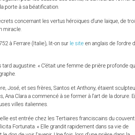
a porte à sa béatification.
écrets concernant les vertus héroïques d’une laïque, de tro
n miracle.
 à Ferrare (Italie), lit-on sur
le site
en anglais de l’ordre 
lus tard augustine. « C’était une femme de prière profonde qu
graphe.
e, José, et ses frères, Santos et Anthony, étaient sculpteu
ns, Ana Clara a commencé à se former à l’art de la dorure. E
ses villes italiennes.
elle est entrée chez les Tertiaires franciscains du couven
licita Fortunata. « Elle grandit rapidement dans sa vie de
 le don de voir l’avenir. Une fois, lors d’une prière dans la