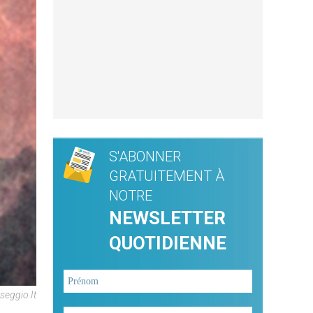
S'ABONNER
GRATUITEMENT À
NOTRE
NEWSLETTER
QUOTIDIENNE
seggio.it