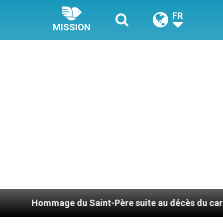
FR
MISSION
nt-Père suite au décès du cardinal Júlio Duarte Lan