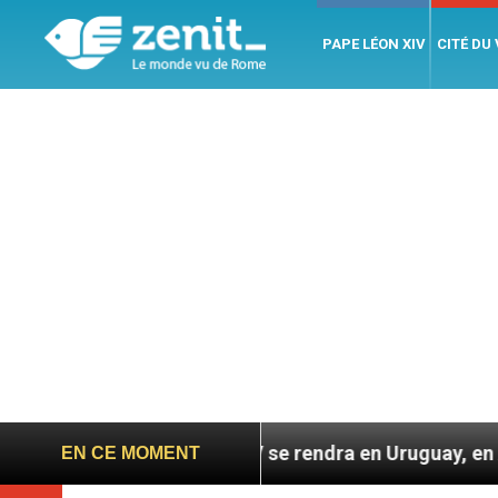
PAPE LÉON XIV
CITÉ DU
n XIV se rendra en Uruguay, en Argentine et au Pérou –
EN CE MOMENT