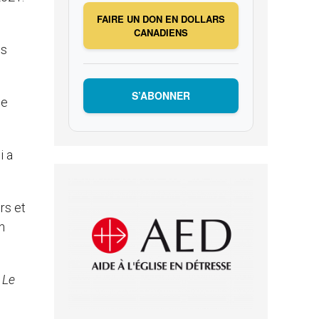
FAIRE UN DON EN DOLLARS
CANADIENS
is
S’ABONNER
de
i a
rs et
n
t
Le