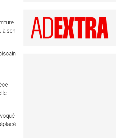
riture
u à son
ciscain
ièce
lle
rovoqué
déplacé