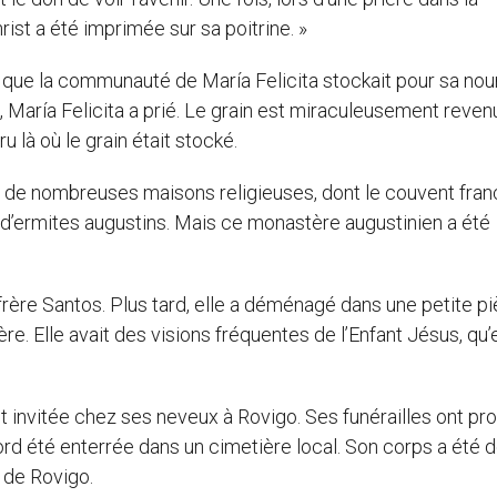
ist a été imprimée sur sa poitrine. »
n que la communauté de María Felicita stockait pour sa nour
, María Felicita a prié. Le grain est miraculeusement reven
u là où le grain était stocké.
 de nombreuses maisons religieuses, dont le couvent fran
pe d’ermites augustins. Mais ce monastère augustinien a été
frère Santos. Plus tard, elle a déménagé dans une petite p
re. Elle avait des visions fréquentes de l’Enfant Jésus, qu’e
ait invitée chez ses neveux à Rovigo. Ses funérailles ont p
bord été enterrée dans un cimetière local. Son corps a été 
 de Rovigo.