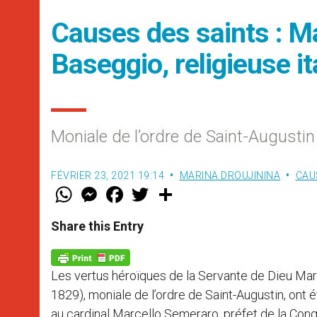
Causes des saints : Ma
Baseggio, religieuse it
Moniale de l’ordre de Saint-Augustin
FÉVRIER 23, 2021 19:14
MARINA DROUJININA
CAU
W
M
F
T
S
h
e
a
w
h
a
s
c
i
a
t
s
e
t
r
Share this Entry
s
e
b
t
e
A
n
o
e
p
g
o
r
p
e
k
Les vertus héroïques de la Servante de Dieu Mar
r
1829), moniale de l’ordre de Saint-Augustin, ont
au cardinal Marcello Semeraro, préfet de la Cong