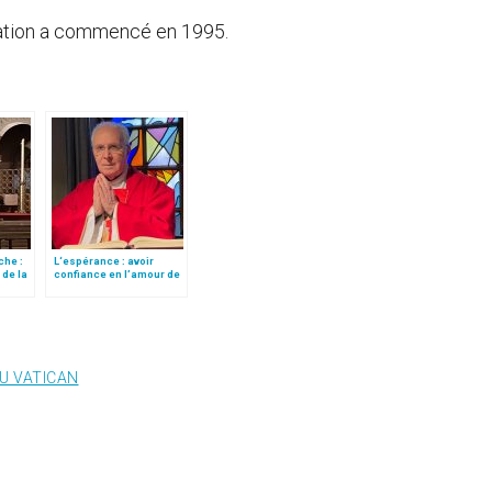
cation a commencé en 1995.
che :
L‘espérance : avoir
 de la
confiance en l’amour de
Dieu
DU VATICAN