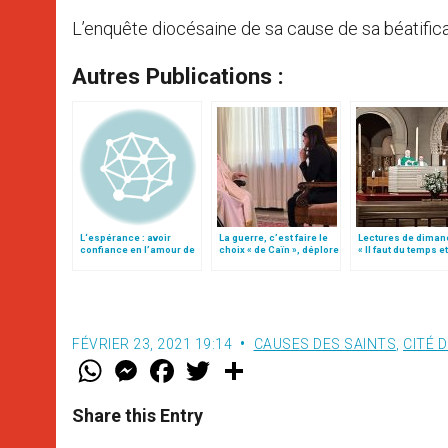
L’enquête diocésaine de sa cause de sa béatifi
Autres Publications :
L‘espérance : avoir
La guerre, c’est faire le
Lectures de diman
confiance en l’amour de
choix « de Caïn », déplore
« Il faut du temps et
Dieu
le pape François
patience »
FÉVRIER 23, 2021 19:14
CAUSES DES SAINTS
,
CITÉ 
W
M
F
T
S
h
e
a
w
h
a
s
c
i
a
t
s
e
t
r
Share this Entry
s
e
b
t
e
A
n
o
e