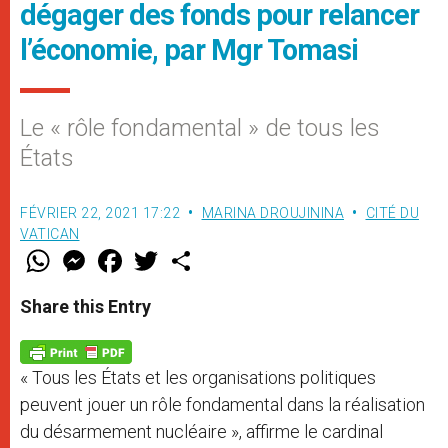
dégager des fonds pour relancer
l’économie, par Mgr Tomasi
Le « rôle fondamental » de tous les
États
FÉVRIER 22, 2021 17:22
MARINA DROUJININA
CITÉ DU
VATICAN
W
M
F
T
S
h
e
a
w
h
a
s
c
i
a
t
s
e
t
r
Share this Entry
s
e
b
t
e
A
n
o
e
p
g
o
r
p
e
k
« Tous les États et les organisations politiques
r
peuvent jouer un rôle fondamental dans la réalisation
du désarmement nucléaire », affirme le cardinal