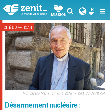
FR
MISSION
CITÉ DU VATICAN
Mgr Silvano Maria Tomasi © ZENIT - HSM, CC BY-NC-SA
Désarmement nucléaire :