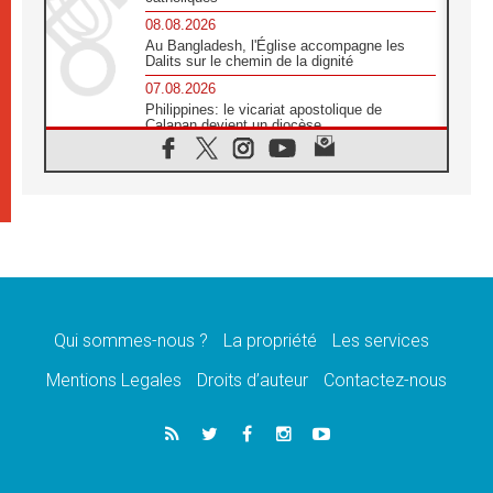
08.08.2026
Au Bangladesh, l'Église accompagne les
Dalits sur le chemin de la dignité
07.08.2026
Philippines: le vicariat apostolique de
Calapan devient un diocèse
07.08.2026
Congo-Brazzaville : le 15 août, entre
solennité de l'Assomption et mémoire
nationale
07.08.2026
«La paix commence par l'empathie» estime
le cardinal Parolin
07.08.2026
En Colombie, «la paix ne s'achète pas avec
une signature»
Qui sommes-nous ?
La propriété
Les services
07.08.2026
Mentions Legales
Droits d’auteur
Contactez-nous
Le programme du voyage apostolique du
Pape en France dévoilé
07.08.2026
1ère Conférence continentale sur l'éducation
catholique en Afrique
07.08.2026