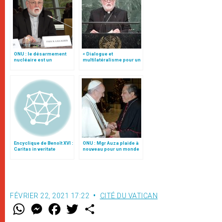
ONU : le désarmement
« Dialogue et
nucléaire est un
multilatéralisme pour un
processus basé sur la
monde sans armes
confiance mutuelle
nucléaires », par Mgr
(traduction complète)
Gallagher
Encyclique de Benoît XVI :
ONU : Mgr Auza plaide à
Caritas in veritate
nouveau pour un monde
sans armes nucléaires
(traduction complète)
FÉVRIER 22, 2021 17:22
CITÉ DU VATICAN
W
M
F
T
S
h
e
a
w
h
a
s
c
i
a