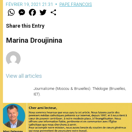
FÉVRIER 19, 2021 21:31
PAPE FRANÇOIS
W
M
F
T
S
h
e
a
w
h
a
s
c
i
a
t
s
e
t
r
Share this Entry
s
e
b
t
e
A
n
o
e
p
g
o
r
Marina Droujinina
p
e
k
r
View all articles
Journalisme (Moscou & Bruxelles). Théologie (Bruxelles,
IET).