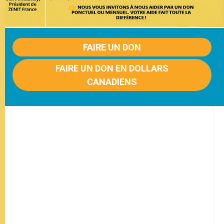
FAIRE UN DON
FAIRE UN DON EN DOLLARS
CANADIENS