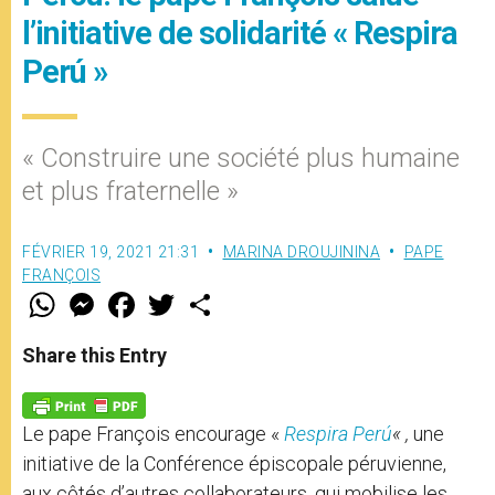
l’initiative de solidarité « Respira
Perú »
« Construire une société plus humaine
et plus fraternelle »
FÉVRIER 19, 2021 21:31
MARINA DROUJININA
PAPE
FRANÇOIS
W
M
F
T
S
h
e
a
w
h
a
s
c
i
a
t
s
e
t
r
Share this Entry
s
e
b
t
e
A
n
o
e
p
g
o
r
p
e
k
Le pape François encourage «
Respira Perú
« ,
une
r
initiative de la Conférence épiscopale péruvienne,
aux côtés d’autres collaborateurs, qui mobilise les