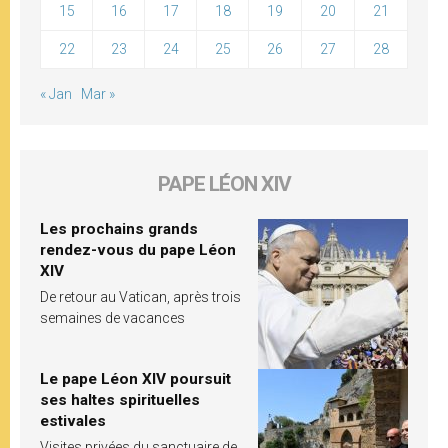
15
16
17
18
19
20
21
22
23
24
25
26
27
28
« Jan
Mar »
PAPE LÉON XIV
Les prochains grands
rendez-vous du pape Léon
XIV
De retour au Vatican, après trois
semaines de vacances
Le pape Léon XIV poursuit
ses haltes spirituelles
estivales
Visites privées du sanctuaire de