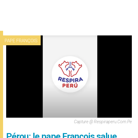
PAPE FRANÇOIS
Capture @ Respiraperu.com.pe
Pérou: le pape François salue