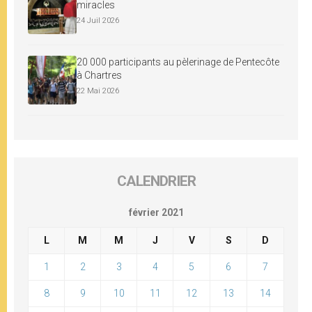
miracles
24 Juil 2026
20 000 participants au pèlerinage de Pentecôte
à Chartres
22 Mai 2026
CALENDRIER
février 2021
L
M
M
J
V
S
D
1
2
3
4
5
6
7
8
9
10
11
12
13
14