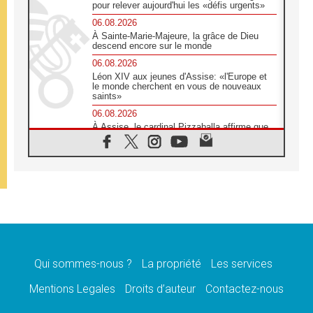
pour relever aujourd'hui les «défis urgents»
06.08.2026
À Sainte-Marie-Majeure, la grâce de Dieu
descend encore sur le monde
06.08.2026
Léon XIV aux jeunes d'Assise: «l'Europe et
le monde cherchent en vous de nouveaux
saints»
06.08.2026
À Assise, le cardinal Pizzaballa affirme que
«les chrétiens veulent la paix»
06.08.2026
Au Mexique, le cardinal Parolin invite à être
aux côtés des marginalisées
06.08.2026
À Assise, le Pape invite les jeunes à
«construire la civilisation de l'amour»
05.08.2026
La visite du Pape en Argentine portera «un
message de paix et de dignité humaine»
Qui sommes-nous ?
La propriété
Les services
05.08.2026
Mentions Legales
Droits d’auteur
Contactez-nous
«La visite du Pape en Uruguay renforcera
l'espérance» affirme Mgr Tróccoli