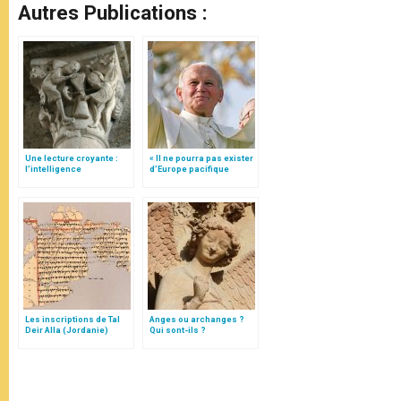
Autres Publications :
Une lecture croyante :
« Il ne pourra pas exister
l’intelligence
d’Europe pacifique
typologique des deux
sans… »: l’Ukraine, dans
Testaments
la vision de Jean-Paul II
Les inscriptions de Tal
Anges ou archanges ?
Deir Alla (Jordanie)
Qui sont-ils ?