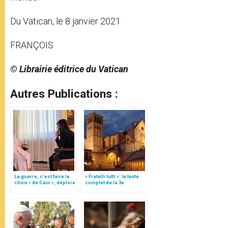
Du Vatican, le 8 janvier 2021
FRANÇOIS
© Librairie éditrice du Vatican
Autres Publications :
La guerre, c’est faire le
« Fratelli tutti »: le texte
choix « de Caïn », déplore
complet de la 3e
le pape François
encyclique du pape
François