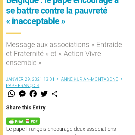
se battre contre la pauvreté
« inacceptable »
Message aux associations « Entraide
et Fraternité » et « Action Vivre
ensemble »
JANVIER 29, 2021 13:01
ANNE KURIAN-MONTABONE
PAPE FRANÇOIS
W
M
F
T
S
h
e
a
w
h
a
s
c
i
a
t
s
e
t
r
Share this Entry
s
e
b
t
e
A
n
o
e
p
g
o
r
p
e
k
Le pape François encourage deux associations
r