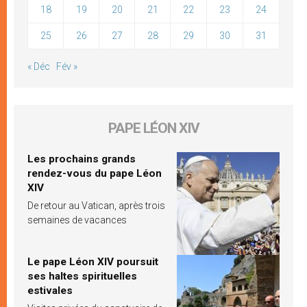
18
19
20
21
22
23
24
25
26
27
28
29
30
31
« Déc
Fév »
PAPE LÉON XIV
Les prochains grands
rendez-vous du pape Léon
XIV
De retour au Vatican, après trois
semaines de vacances
Le pape Léon XIV poursuit
ses haltes spirituelles
estivales