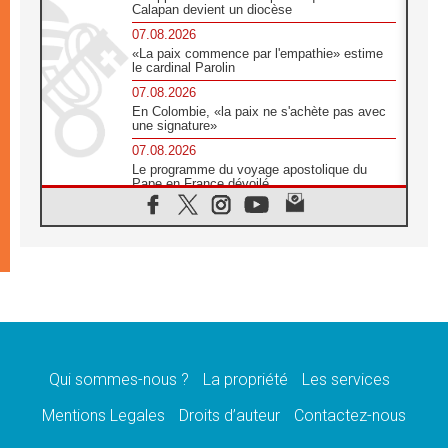
Calapan devient un diocèse
07.08.2026
«La paix commence par l'empathie» estime
le cardinal Parolin
07.08.2026
En Colombie, «la paix ne s'achète pas avec
une signature»
07.08.2026
Le programme du voyage apostolique du
Pape en France dévoilé
07.08.2026
1ère Conférence continentale sur l'éducation
catholique en Afrique
07.08.2026
Un logo symbolique pour la venue du Pape
en France
07.08.2026
Cardinal Rossi: «La venue du Pape Léon en
Argentine est un hommage à François»
Qui sommes-nous ?
La propriété
Les services
07.08.2026
Hiroshima et Nagasaki, 81 ans après,
Mentions Legales
Droits d’auteur
Contactez-nous
lancement des «dix jours de prière pour la
paix»