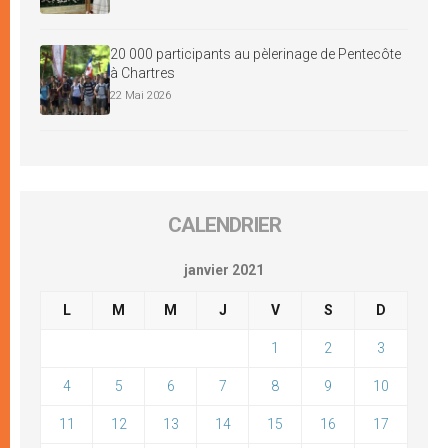
20 000 participants au pèlerinage de Pentecôte
à Chartres
22 Mai 2026
CALENDRIER
janvier 2021
L
M
M
J
V
S
D
1
2
3
4
5
6
7
8
9
10
11
12
13
14
15
16
17