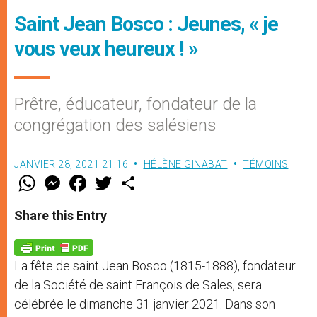
Saint Jean Bosco : Jeunes, « je
vous veux heureux ! »
Prêtre, éducateur, fondateur de la
congrégation des salésiens
JANVIER 28, 2021 21:16
HÉLÈNE GINABAT
TÉMOINS
W
M
F
T
S
h
e
a
w
h
a
s
c
i
a
t
s
e
t
r
Share this Entry
s
e
b
t
e
A
n
o
e
p
g
o
r
p
e
k
La fête de saint Jean Bosco (1815-1888), fondateur
r
de la Société de saint François de Sales, sera
célébrée le dimanche 31 janvier 2021. Dans son