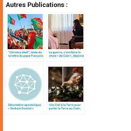
Autres Publications :
"Christus vivit!", texte de
La guerre, c’est faire le
la lettre du pape François
choix « de Caïn », déplore
aux jeunes du monde
le pape François
Exhortation apostolique
«Du Ciel à la Terre pour
« Verbum Domini »
porter la Terre au Ciel»,
par Mgr Francesco Follo