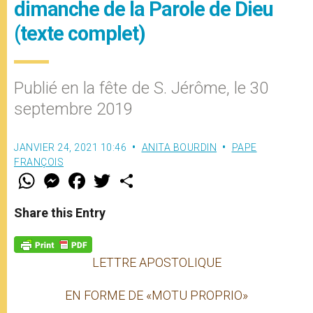
dimanche de la Parole de Dieu
(texte complet)
Publié en la fête de S. Jérôme, le 30
septembre 2019
JANVIER 24, 2021 10:46
ANITA BOURDIN
PAPE
FRANÇOIS
W
M
F
T
S
h
e
a
w
h
a
s
c
i
a
t
s
e
t
r
Share this Entry
s
e
b
t
e
A
n
o
e
p
g
o
r
p
e
k
LETTRE APOSTOLIQUE
r
EN FORME DE «MOTU PROPRIO»