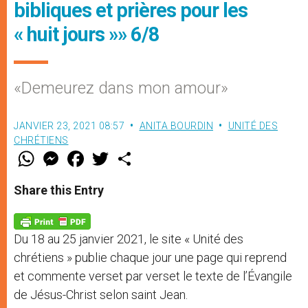
bibliques et prières pour les
« huit jours »» 6/8
«Demeurez dans mon amour»
JANVIER 23, 2021 08:57
ANITA BOURDIN
UNITÉ DES
CHRÉTIENS
W
M
F
T
S
h
e
a
w
h
a
s
c
i
a
t
s
e
t
r
Share this Entry
s
e
b
t
e
A
n
o
e
p
g
o
r
p
e
k
Du 18 au 25 janvier 2021, le site « Unité des
r
chrétiens » publie chaque jour une page qui reprend
et commente verset par verset le texte de l’Évangile
de Jésus-Christ selon saint Jean.