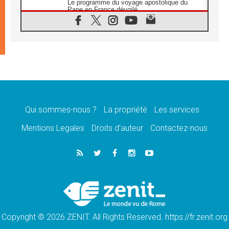
Le programme du voyage apostolique du
Pape en France dévoilé
07.08.2026
1ère Conférence continentale sur l'éducation
catholique en Afrique
07.08.2026
Un logo symbolique pour la venue du Pape
en France
07.08.2026
Cardinal Rossi: «La venue du Pape Léon en
Argentine est un hommage à François»
Qui sommes-nous ?
La propriété
Les services
07.08.2026
Hiroshima et Nagasaki, 81 ans après,
Mentions Legales
Droits d’auteur
Contactez-nous
lancement des «dix jours de prière pour la
paix»
06.08.2026
Préparatifs des JMJ 2027 à Séoul: «c'est
passionnant et l'impatience est immense!»
06.08.2026
Chrétiens et confucéens: respect et sagesse
pour relever les «défis urgents»
Copyright © 2026 ZENIT. All Rights Reserved. https://fr.zenit.org