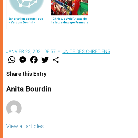
Exhortation apostolique
"Christus vivit!", texte de
« Verbum Domini »
la lettre du pape François
aux jeunes du monde
JANVIER 23, 2021 08:57
UNITÉ DES CHRÉTIENS
W
M
F
T
S
h
e
a
w
h
a
s
c
i
a
t
s
e
t
r
Share this Entry
s
e
b
t
e
A
n
o
e
p
g
o
r
Anita Bourdin
p
e
k
r
View all articles