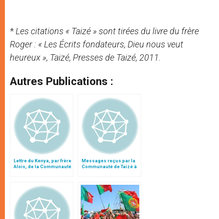
*
Les citations « Taizé » sont tirées du livre du frère
Roger : « Les Écrits fondateurs, Dieu nous veut
heureux », Taizé, Presses de Taizé, 2011.
Autres Publications :
Lettre du Kenya, par frère
Messages reçus par la
Alois, de la Communauté
Communauté de Taizé à
de Taizé
l’occasion du décès de
Frère Roger