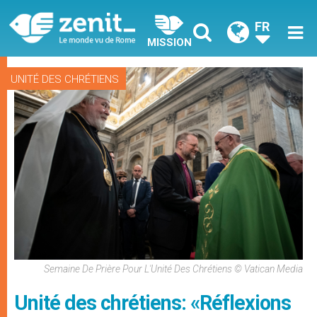
FR
MISSION
UNITÉ DES CHRÉTIENS
Semaine De Prière Pour L'Unité Des Chrétiens © Vatican Media
Unité des chrétiens: «Réflexions