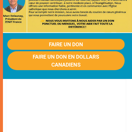
FAIRE UN DON
FAIRE UN DON EN DOLLARS
CANADIENS