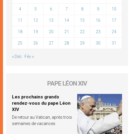
4
5
6
7
8
9
10
11
12
13
14
15
16
17
18
19
20
21
22
23
24
25
26
27
28
29
30
31
« Déc
Fév »
PAPE LÉON XIV
Les prochains grands
rendez-vous du pape Léon
XIV
De retour au Vatican, après trois
semaines de vacances