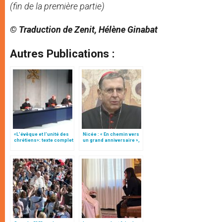
(fin de la première partie)
© Traduction de Zenit, Hélène Ginabat
Autres Publications :
«L’évêque et l’unité des
Nicée : « En chemin vers
chrétiens»: texte complet
un grand anniversaire »,
du C.P. pour la promotion
par le card. Kurt Koch 2/2
de l’unité