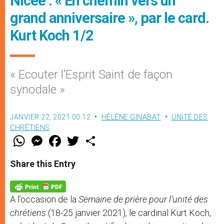
Nicée : « En chemin vers un
grand anniversaire », par le card.
Kurt Koch 1/2
« Ecouter l’Esprit Saint de façon
synodale »
JANVIER 22, 2021 00:12
HÉLÈNE GINABAT
UNITÉ DES
CHRÉTIENS
W
M
F
T
S
h
e
a
w
h
a
s
c
i
a
t
s
e
t
r
Share this Entry
s
e
b
t
e
A
n
o
e
p
g
o
r
p
e
k
A l’occasion de la
Semaine de prière pour l’unité des
r
chrétiens
(18-25 janvier 2021), le cardinal Kurt Koch,