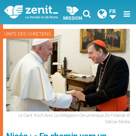
FR
MISSION
UNITÉ DES CHRÉTIENS
Le Card. Koch Avec La Délégation Oecuménique De Finlande ©
Vatican Media