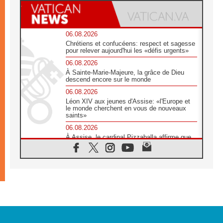
06.08.2026
Chrétiens et confucéens: respect et sagesse
pour relever aujourd'hui les «défis urgents»
06.08.2026
À Sainte-Marie-Majeure, la grâce de Dieu
descend encore sur le monde
06.08.2026
Léon XIV aux jeunes d'Assise: «l'Europe et
le monde cherchent en vous de nouveaux
saints»
06.08.2026
À Assise, le cardinal Pizzaballa affirme que
«les chrétiens veulent la paix»
06.08.2026
Au Mexique, le cardinal Parolin invite à être
aux côtés des marginalisées
06.08.2026
À Assise, le Pape invite les jeunes à
«construire la civilisation de l'amour»
05.08.2026