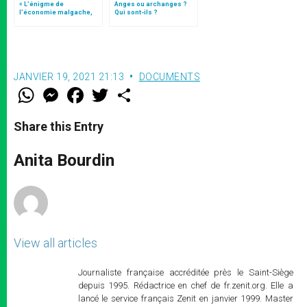
« L’énigme de
Anges ou archanges ?
l’économie malgache,
Qui sont-ils ?
un défi pour la doctrine
sociale de l’Église »
JANVIER 19, 2021 21:13
DOCUMENTS
W
M
F
T
S
h
e
a
w
h
a
s
c
i
a
t
s
e
t
r
Share this Entry
s
e
b
t
e
A
n
o
e
p
g
o
r
Anita Bourdin
p
e
k
r
View all articles
Journaliste française accréditée près le Saint-Siège
depuis 1995. Rédactrice en chef de fr.zenit.org. Elle a
lancé le service français Zenit en janvier 1999. Master