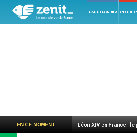
PAPE LÉON XIV
CITÉ DU
oires
Léon XIV en France : le programme détaill
EN CE MOMENT