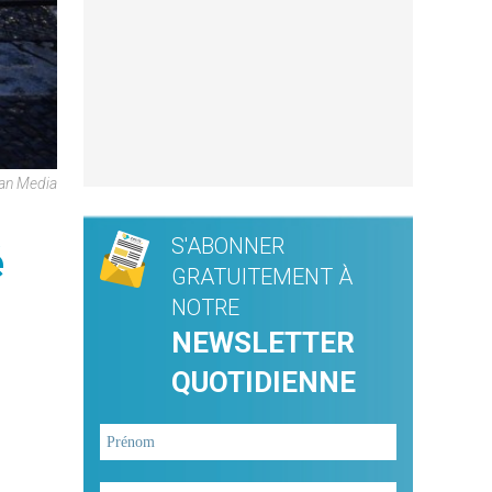
can Media
S'ABONNER
é
GRATUITEMENT À
NOTRE
NEWSLETTER
QUOTIDIENNE