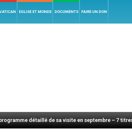
 VATICAN
EGLISE ET MONDE
DOCUMENTS
FAIRE UN DON
é de sa visite en septembre – 7 titres, vendredi 7 aoû