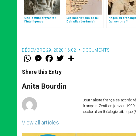
Une lecture croyante :
Les inscriptions de Tal
Anges ou archang
l’intelligence
Deir Alla (Jordanie)
Qui sont-ils ?
typologique des deux
Testaments
DÉCEMBRE 29, 2020 16:02
DOCUMENTS
W
M
F
T
S
h
e
a
w
h
a
s
c
i
a
t
s
e
t
r
Share this Entry
s
e
b
t
e
A
n
o
e
p
g
o
r
Anita Bourdin
p
e
k
r
Journaliste française accréditée
français Zenit en janvier 1999.
doctorat en théologie bibliqu
View all articles