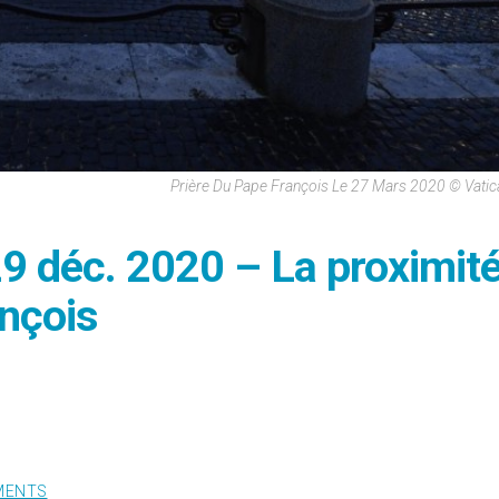
Prière Du Pape François Le 27 Mars 2020 © Vati
29 déc. 2020 – La proximit
nçois
MENTS