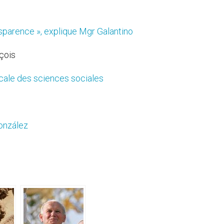
ansparence », explique Mgr Galantino
nçois
icale des sciences sociales
onzález