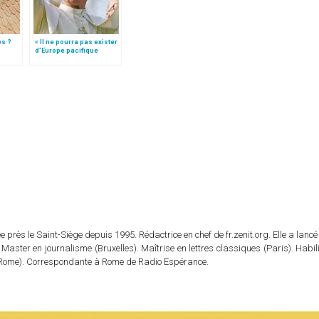
es ?
« Il ne pourra pas exister
d’Europe pacifique
sans… »: l’Ukraine, dans
la vision de Jean-Paul II
 près le Saint-Siège depuis 1995. Rédactrice en chef de fr.zenit.org. Elle a lancé 
 Master en journalisme (Bruxelles). Maîtrise en lettres classiques (Paris). Habil
e (Rome). Correspondante à Rome de Radio Espérance.