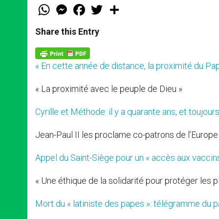
W
M
F
T
S
h
e
a
w
h
a
s
c
i
a
t
s
e
t
r
Share this Entry
s
e
b
t
e
A
n
o
e
p
g
o
r
p
e
k
« En cette année de distance, la proximité du Pape 
r
« La proximité avec le peuple de Dieu »
Cyrille et Méthode: il y a quarante ans, et toujour
Jean-Paul II les proclame co-patrons de l’Europe
Appel du Saint-Siège pour un « accès aux vaccins
« Une éthique de la solidarité pour protéger les p
Mort du « latiniste des papes »: télégramme du 