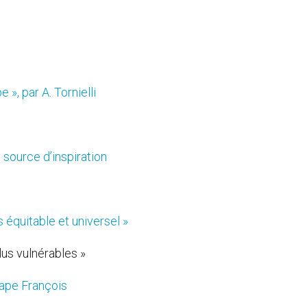
», par A. Tornielli
s source d’inspiration
 équitable et universel »
lus vulnérables »
pape François