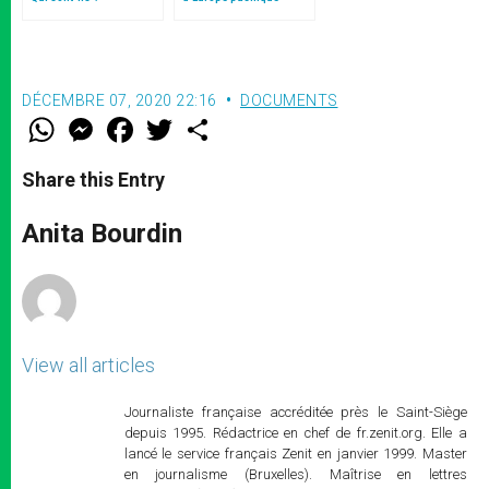
sans… »: l’Ukraine, dans
la vision de Jean-Paul II
DÉCEMBRE 07, 2020 22:16
DOCUMENTS
W
M
F
T
S
h
e
a
w
h
a
s
c
i
a
t
s
e
t
r
Share this Entry
s
e
b
t
e
A
n
o
e
p
g
o
r
Anita Bourdin
p
e
k
r
View all articles
Journaliste française accréditée près le Saint-Siège
depuis 1995. Rédactrice en chef de fr.zenit.org. Elle a
lancé le service français Zenit en janvier 1999. Master
en journalisme (Bruxelles). Maîtrise en lettres