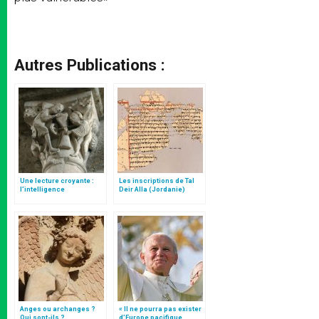
Autres Publications :
Une lecture croyante :
Les inscriptions de Tal
l’intelligence
Deir Alla (Jordanie)
typologique des deux
Testaments
Anges ou archanges ?
« Il ne pourra pas exister
Qui sont-ils ?
d’Europe pacifique