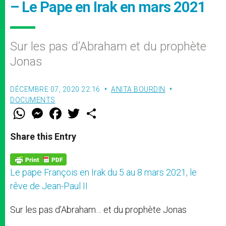
– Le Pape en Irak en mars 2021
Sur les pas d’Abraham et du prophète
Jonas
DÉCEMBRE 07, 2020 22:16
ANITA BOURDIN
DOCUMENTS
W
M
F
T
S
h
e
a
w
h
a
s
c
i
a
t
s
e
t
r
Share this Entry
s
e
b
t
e
A
n
o
e
p
g
o
r
p
e
k
Le pape François en Irak du 5 au 8 mars 2021, le
r
rêve de Jean-Paul II
Sur les pas d’Abraham… et du prophète Jonas