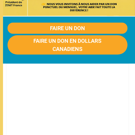
FAIRE UN DON
FAIRE UN DON EN DOLLARS
CANADIENS