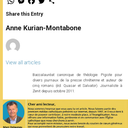
h
e
a
w
h
a
s
c
i
a
t
s
e
t
r
Share this Entry
s
e
b
t
e
A
n
o
e
p
g
o
r
Anne Kurian-Montabone
p
e
k
r
View all articles
Baccalauréat canonique de théologie. Pigiste pour
divers journaux de la presse chrétienne et auteur de
cinq romans (éd. Quasar et Salvator). Journaliste à
Zenit depuis octobre 2011.