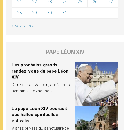
21
22
23
24
25
26
27
28
29
30
31
« Nov
Jan »
PAPE LÉON XIV
Les prochains grands
rendez-vous du pape Léon
XIV
De retour au Vatican, après trois
semaines de vacances
Le pape Léon XIV poursuit
ses haltes spirituelles
estivales
Visites privées du sanctuaire de