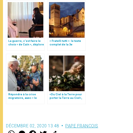
La guerre, c’est faire le
« Fratelli tutti »: le texte
choix « de Caïn », déplore
complet de la 3e
le pape François
encyclique du pape
François
Répondre à la crise
«Du Ciel à la Terre pour
migratoire, avec « le
porter la Terre au Ciel»,
style de l’humanité »!
par Mgr Francesco Follo
(texte complet)
DÉCEMBRE 02, 2020 13:48
PAPE FRANÇOIS
W
M
F
T
S