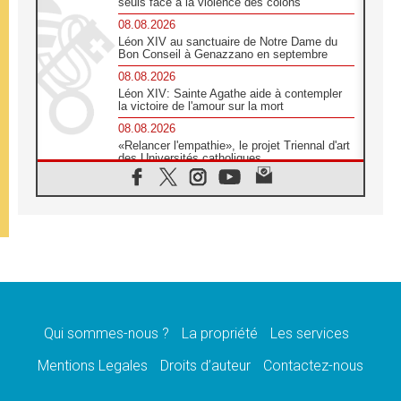
seuls face à la violence des colons
08.08.2026
Léon XIV au sanctuaire de Notre Dame du
Bon Conseil à Genazzano en septembre
08.08.2026
Léon XIV: Sainte Agathe aide à contempler
la victoire de l'amour sur la mort
08.08.2026
«Relancer l'empathie», le projet Triennal d'art
des Universités catholiques
08.08.2026
Signis 2026, donner la parole aux religieuses
catholiques
08.08.2026
Au Bangladesh, l'Église accompagne les
Dalits sur le chemin de la dignité
07.08.2026
Philippines: le vicariat apostolique de
Calapan devient un diocèse
Qui sommes-nous ?
La propriété
Les services
07.08.2026
Congo-Brazzaville: le 15 août, entre solennité
Mentions Legales
Droits d’auteur
Contactez-nous
de l'Assomption et mémoire nationale
07.08.2026