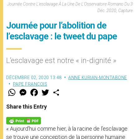
Journée Contre L'esclavage À La Une De L'Osservatore Romano Du 3
Déc. 2020, Capture
Journée pour l’abolition de
l’esclavage : le tweet du pape
L’esclavage est notre « in-dignité »
DÉCEMBRE 02, 2020 13:48
ANNE KURIAN-MONTABONE
PAPE FRANÇOIS
W
M
F
T
S
h
e
a
w
h
a
s
c
i
a
t
s
e
t
r
Share this Entry
s
e
b
t
e
A
n
o
e
p
g
o
r
p
e
k
« Aujourd’hui comme hier, à la racine de l’esclavage
r
se trouve une conception de la personne humaine