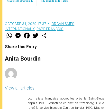
nouvelle Instruction du
» du synode de la Parole
Vatican
de Dieu
OCTOBRE 31, 2020 17:37
ORGANISMES
INTERNATIONAUX
,
PAPE FRANÇOIS
W
M
F
T
S
h
e
a
w
h
a
s
c
i
a
t
s
e
t
r
Share this Entry
s
e
b
t
e
A
n
o
e
p
g
o
r
Anita Bourdin
p
e
k
r
View all articles
Journaliste française accréditée près le Saint-Siège
depuis 1995. Rédactrice en chef de fr.zenit.org. Elle a
lancé le service français Zenit en janvier 1999. Master