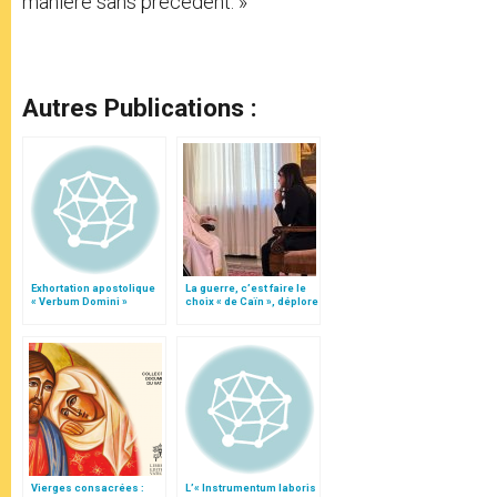
manière sans précédent. »
Autres Publications :
Exhortation apostolique
La guerre, c’est faire le
« Verbum Domini »
choix « de Caïn », déplore
le pape François
Vierges consacrées :
L’« Instrumentum laboris