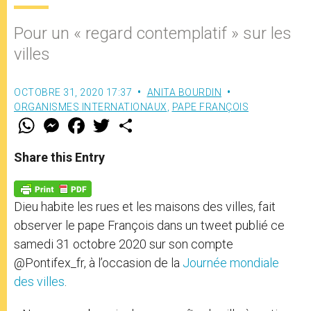
Pour un « regard contemplatif » sur les
villes
OCTOBRE 31, 2020 17:37
ANITA BOURDIN
ORGANISMES INTERNATIONAUX
,
PAPE FRANÇOIS
W
M
F
T
S
h
e
a
w
h
a
s
c
i
a
t
s
e
t
r
Share this Entry
s
e
b
t
e
A
n
o
e
p
g
o
r
p
e
k
Dieu habite les rues et les maisons des villes, fait
r
observer le pape François dans un tweet publié ce
samedi 31 octobre 2020 sur son compte
@Pontifex_fr, à l’occasion de la
Journée mondiale
des villes
.