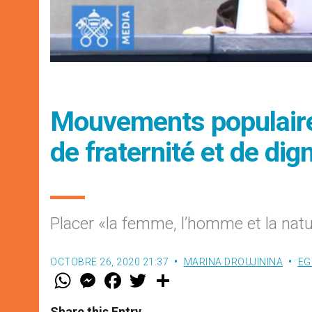
Mouvements populaire
de fraternité et de dig
Placer «la femme, l’homme et la natu
OCTOBRE 26, 2020 21:37
MARINA DROUJININA
EG
W
M
F
T
S
h
e
a
w
h
a
s
c
i
a
t
s
e
t
r
Share this Entry