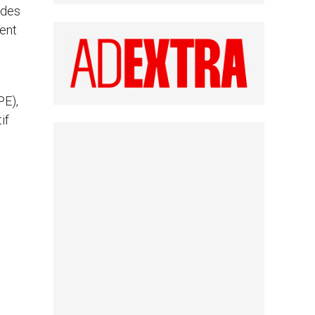
 des
ent
PE),
if