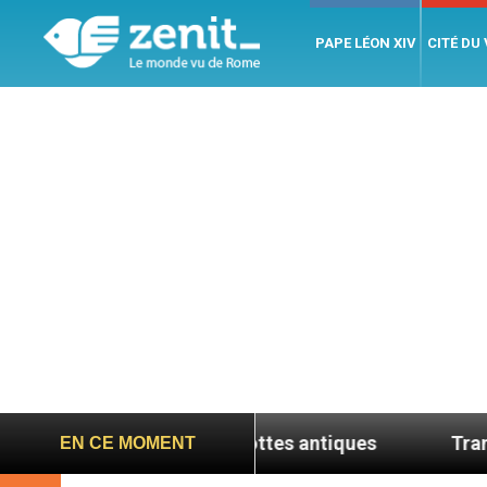
PAPE LÉON XIV
CITÉ DU
paraît des grottes antiques
Transfigurés pour 
EN CE MOMENT