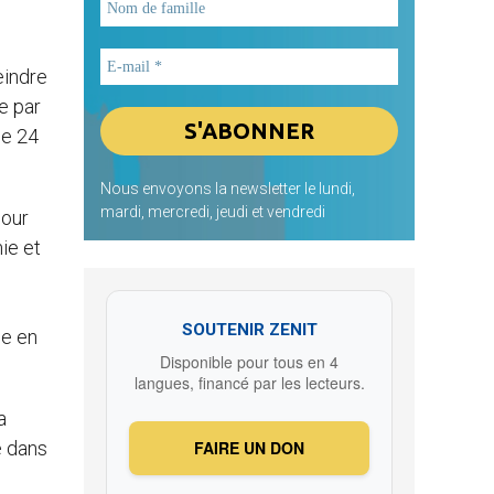
eindre
e par
le 24
Nous envoyons la newsletter le lundi,
mardi, mercredi, jeudi et vendredi
pour
ie et
SOUTENIR ZENIT
se en
Disponible pour tous en 4
langues, financé par les lecteurs.
a
FAIRE UN DON
e dans