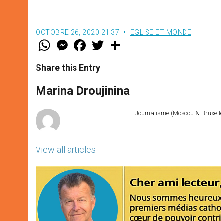
OCTOBRE 26, 2020 21:37
EGLISE ET MONDE
W
M
F
T
S
h
e
a
w
h
a
s
c
i
a
t
s
e
t
r
Share this Entry
s
e
b
t
e
A
n
o
e
p
g
o
r
Marina Droujinina
p
e
k
r
Journalisme (Moscou & Bruxelles
View all articles