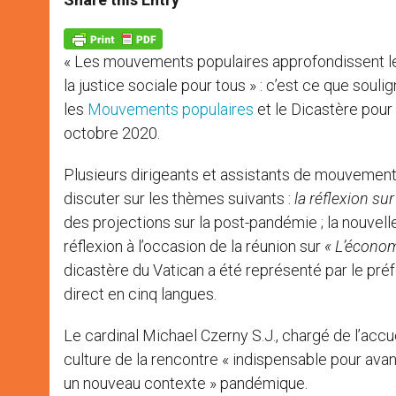
s
e
b
t
e
A
n
o
e
p
g
o
r
p
e
k
« Les mouvements populaires approfondissent les
r
la justice sociale pour tous » : c’est ce que sou
les
Mouvements populaires
et le Dicastère pour 
octobre 2020.
Plusieurs dirigeants et assistants de mouvements
discuter sur les thèmes suivants :
la réflexion sur 
des projections sur la post-pandémie ; la nouvel
réflexion à l’occasion de la réunion sur
« L’économ
dicastère du Vatican a été représenté par le préf
direct en cinq langues.
Le cardinal Michael Czerny S.J., chargé de l’accue
culture de la rencontre « indispensable pour avan
un nouveau contexte » pandémique.