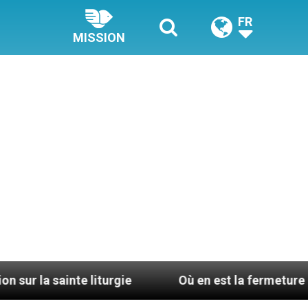
FR
MISSION
liturgie
Où en est la fermeture des monastères