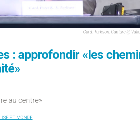
Card. Turkson, Capture @ Vat
s : approfondir «les chem
nité»
re au centre»
LISE ET MONDE