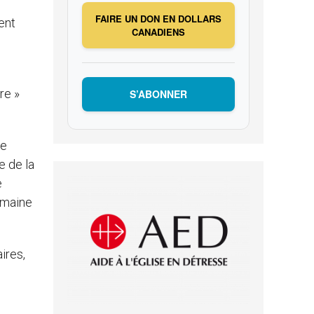
FAIRE UN DON EN DOLLARS
ent
CANADIENS
re »
S’ABONNER
ne
e de la
e
humaine
ires,