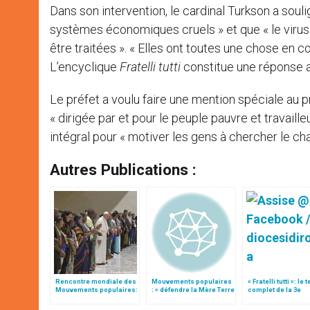
Dans son intervention, le cardinal Turkson a souli
systèmes économiques cruels » et que « le viru
être traitées ». « Elles ont toutes une chose en co
L’encyclique
Fratelli tutti
constitue une réponse ad
Le préfet a voulu faire une mention spéciale au p
« dirigée par et pour le peuple pauvre et travaille
intégral pour « motiver les gens à chercher le cha
Autres Publications :
Rencontre mondiale des
Mouvements populaires
« Fratelli tutti »: le 
Mouvements populaires:
: « défendre la Mère Terre
complet de la 3e
programme et
»
encyclique du pap
participation
François