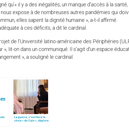
gné qu’« il y a des inégalités, un manque d’accès à la santé,
s nous expose à de nombreuses autres pandémies qui doiv
mmun, elles sapent la dignité humaine », a-t-il affirmé.
équate à ces déficits, a dit le cardinal.
rojet de l’Université latino-américaine des Périphéries (UL
ur », lit-on dans un communiqué. Il s’agit d’un espace éducat
ngement », a souligné le cardinal.
texte
La guerre, c’est faire le
choix « de Caïn », déplore
e
le pape François