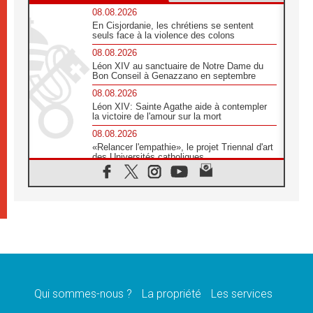
08.08.2026
En Cisjordanie, les chrétiens se sentent
seuls face à la violence des colons
08.08.2026
Léon XIV au sanctuaire de Notre Dame du
Bon Conseil à Genazzano en septembre
08.08.2026
Léon XIV: Sainte Agathe aide à contempler
la victoire de l'amour sur la mort
08.08.2026
«Relancer l'empathie», le projet Triennal d'art
des Universités catholiques
08.08.2026
Signis 2026, donner la parole aux religieuses
catholiques
08.08.2026
Au Bangladesh, l'Église accompagne les
Dalits sur le chemin de la dignité
07.08.2026
Philippines: le vicariat apostolique de
Calapan devient un diocèse
Qui sommes-nous ?
La propriété
Les services
07.08.2026
Congo-Brazzaville: le 15 août, entre solennité