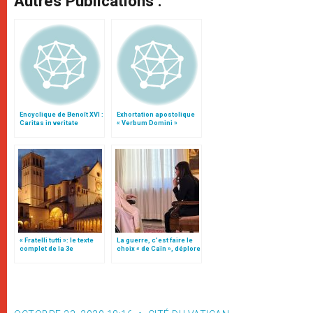
Autres Publications :
Encyclique de Benoît XVI :
Exhortation apostolique
Caritas in veritate
« Verbum Domini »
« Fratelli tutti »: le texte
La guerre, c’est faire le
complet de la 3e
choix « de Caïn », déplore
encyclique du pape
le pape François
François