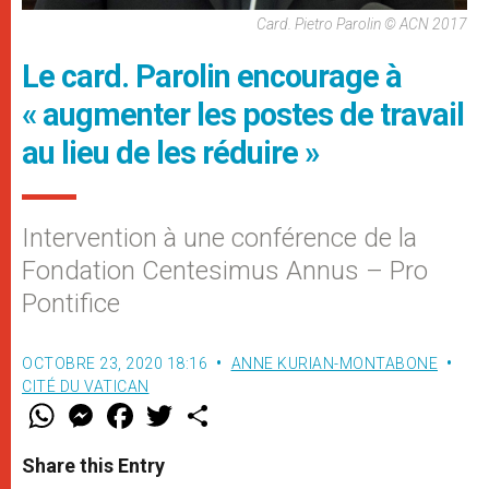
Card. Pietro Parolin © ACN 2017
Le card. Parolin encourage à
« augmenter les postes de travail
au lieu de les réduire »
Intervention à une conférence de la
Fondation Centesimus Annus – Pro
Pontifice
OCTOBRE 23, 2020 18:16
ANNE KURIAN-MONTABONE
CITÉ DU VATICAN
W
M
F
T
S
h
e
a
w
h
a
s
c
i
a
t
s
e
t
r
Share this Entry
s
e
b
t
e