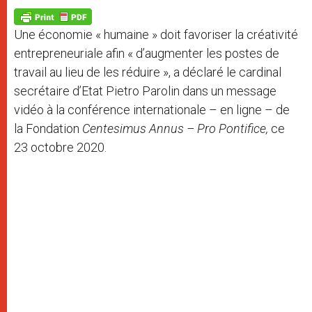
A
n
o
e
p
g
o
r
p
e
k
Une économie « humaine » doit favoriser la créativité
r
entrepreneuriale afin « d’augmenter les postes de
travail au lieu de les réduire », a déclaré le cardinal
secrétaire d’Etat Pietro Parolin dans un message
vidéo à la conférence internationale – en ligne – de
la Fondation
Centesimus Annus – Pro Pontifice,
ce
23 octobre 2020.