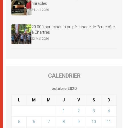
miracles
24 Juil 2026
20 000 participants au pèlerinage de Pentecôte
à Chartres
22 Mai 2026
CALENDRIER
octobre 2020
L
M
M
J
V
S
D
1
2
3
4
5
6
7
8
9
10
11