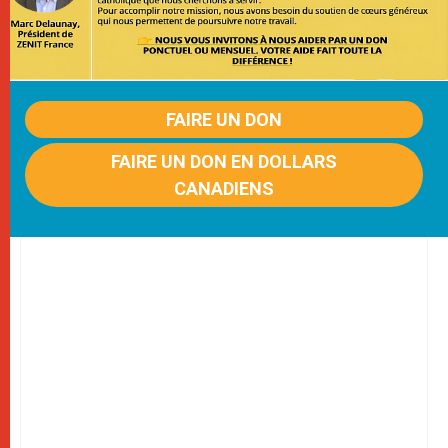
FAIRE UN DON
FAIRE UN DON EN DOLLARS
CANADIENS