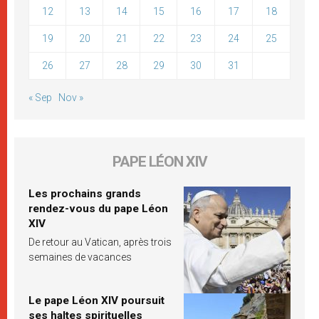
12
13
14
15
16
17
18
19
20
21
22
23
24
25
26
27
28
29
30
31
« Sep
Nov »
PAPE LÉON XIV
Les prochains grands
rendez-vous du pape Léon
XIV
De retour au Vatican, après trois
semaines de vacances
Le pape Léon XIV poursuit
ses haltes spirituelles