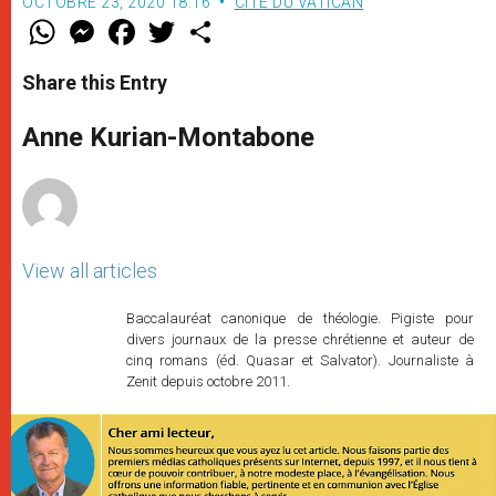
OCTOBRE 23, 2020 18:16
CITÉ DU VATICAN
W
M
F
T
S
h
e
a
w
h
a
s
c
i
a
t
s
e
t
r
Share this Entry
s
e
b
t
e
A
n
o
e
p
g
o
r
Anne Kurian-Montabone
p
e
k
r
View all articles
Baccalauréat canonique de théologie. Pigiste pour
divers journaux de la presse chrétienne et auteur de
cinq romans (éd. Quasar et Salvator). Journaliste à
Zenit depuis octobre 2011.