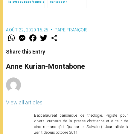
la lettre du pape François
caritas est »
aux jeunes du monde
AOÛT 22, 2020 15:25
PAPE FRANÇOIS
W
M
F
T
S
h
e
a
w
h
a
s
c
i
a
t
s
e
t
r
Share this Entry
s
e
b
t
e
A
n
o
e
p
g
o
r
Anne Kurian-Montabone
p
e
k
r
View all articles
Baccalauréat canonique de théologie. Pigiste pour
divers journaux de la presse chrétienne et auteur de
cinq romans (éd. Quasar et Salvator). Journaliste à
Zenit depuis octobre 2011.