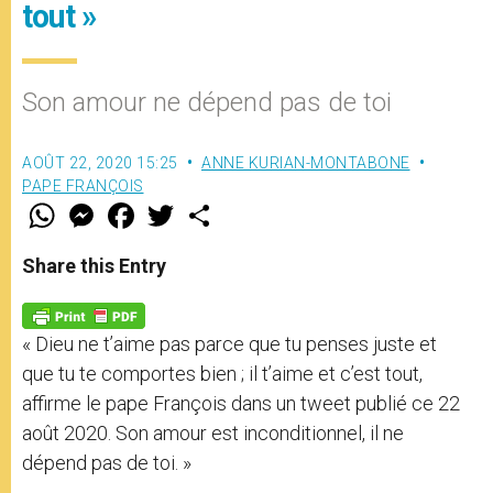
tout »
Son amour ne dépend pas de toi
AOÛT 22, 2020 15:25
ANNE KURIAN-MONTABONE
PAPE FRANÇOIS
W
M
F
T
S
h
e
a
w
h
a
s
c
i
a
t
s
e
t
r
Share this Entry
s
e
b
t
e
A
n
o
e
p
g
o
r
p
e
k
« Dieu ne t’aime pas parce que tu penses juste et
r
que tu te comportes bien ; il t’aime et c’est tout,
affirme le pape François dans un tweet publié ce 22
août 2020. Son amour est inconditionnel, il ne
dépend pas de toi. »