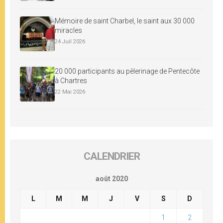
Mémoire de saint Charbel, le saint aux 30 000
miracles
24 Juil 2026
20 000 participants au pèlerinage de Pentecôte
à Chartres
22 Mai 2026
CALENDRIER
août 2020
L
M
M
J
V
S
D
1
2