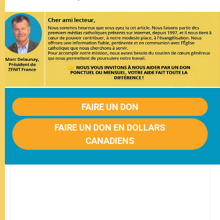
FAIRE UN DON
FAIRE UN DON EN DOLLARS
CANADIENS