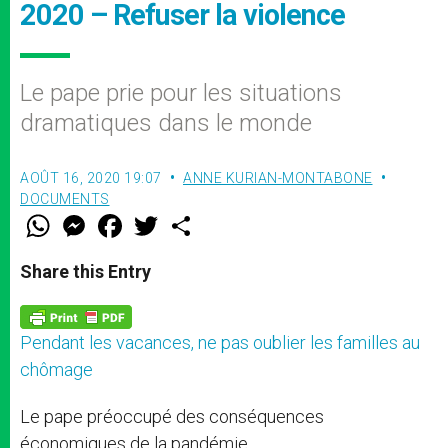
2020 – Refuser la violence
Le pape prie pour les situations
dramatiques dans le monde
AOÛT 16, 2020 19:07
ANNE KURIAN-MONTABONE
DOCUMENTS
W
M
F
T
S
h
e
a
w
h
a
s
c
i
a
t
s
e
t
r
Share this Entry
s
e
b
t
e
A
n
o
e
p
g
o
r
p
e
k
Pendant les vacances, ne pas oublier les familles au
r
chômage
Le pape préoccupé des conséquences
économiques de la pandémie