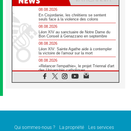
08.08.2026
En Cisjordanie, les chrétiens se sentent
seuls face à la violence des colons
08.08.2026
Léon XIV au sanctuaire de Notre Dame du
Bon Conseil à Genazzano en septembre
08.08.2026
Léon XIV: Sainte Agathe aide à contempler
la victoire de l'amour sur la mort
08.08.2026
«Relancer l'empathie», le projet Triennal d'art
des Universités catholiques
08.08.2026
Signis 2026, donner la parole aux religieuses
catholiques
08.08.2026
Au Bangladesh, l'Église accompagne les
Dalits sur le chemin de la dignité
07.08.2026
Philippines: le vicariat apostolique de
Calapan devient un diocèse
Qui sommes-nous ?
La propriété
Les services
07.08.2026