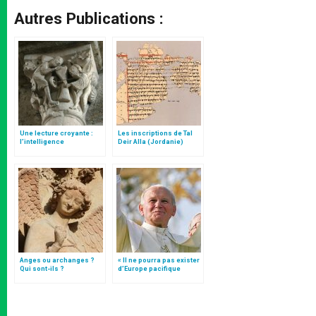
Autres Publications :
Une lecture croyante :
Les inscriptions de Tal
l’intelligence
Deir Alla (Jordanie)
typologique des deux
Testaments
Anges ou archanges ?
« Il ne pourra pas exister
Qui sont-ils ?
d’Europe pacifique
sans… »: l’Ukraine, dans
la vision de Jean-Paul II