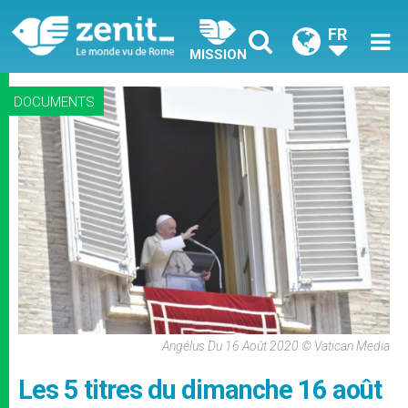
FR
MISSION
DOCUMENTS
Angélus Du 16 Août 2020 © Vatican Media
Les 5 titres du dimanche 16 août