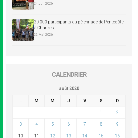
24 Juil 2026
20 000 participants au pèlerinage de Pentecôte
à Chartres
22 Mai 2026
CALENDRIER
août 2020
L
M
M
J
V
S
D
1
2
3
4
5
6
7
8
9
10
11
12
13
14
15
16