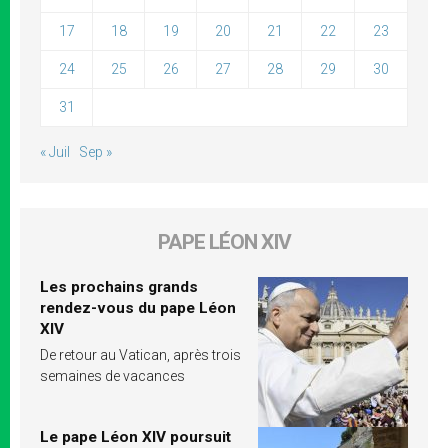
17
18
19
20
21
22
23
24
25
26
27
28
29
30
31
« Juil
Sep »
PAPE LÉON XIV
Les prochains grands
rendez-vous du pape Léon
XIV
De retour au Vatican, après trois
semaines de vacances
Le pape Léon XIV poursuit