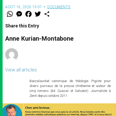
AOÛT 16, 2020 19:07
DOCUMENTS
W
M
F
T
S
h
e
a
w
h
a
s
c
i
a
t
s
e
t
r
Share this Entry
s
e
b
t
e
A
n
o
e
p
g
o
r
Anne Kurian-Montabone
p
e
k
r
View all articles
Baccalauréat canonique de théologie. Pigiste pour
divers journaux de la presse chrétienne et auteur de
cinq romans (éd. Quasar et Salvator). Journaliste à
Zenit depuis octobre 2011.