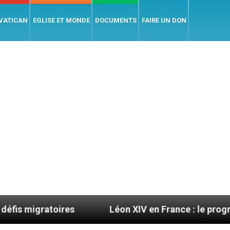
 VATICAN
EGLISE ET MONDE
DOCUMENTS
FAIRE UN DON
es
Léon XIV en France : le programme détaillé d