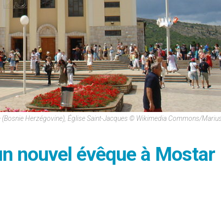
 (Bosnie Herzégovine), Église Saint-Jacques © Wikimedia Commons/Mariu
un nouvel évêque à Mostar