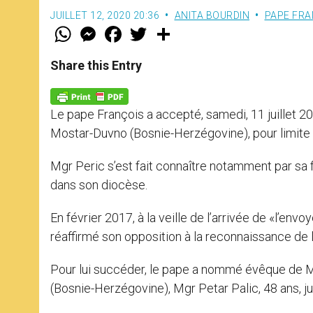
JUILLET 12, 2020 20:36
ANITA BOURDIN
PAPE FRA
W
M
F
T
S
h
e
a
w
h
a
s
c
i
a
t
s
e
t
r
Share this Entry
s
e
b
t
e
A
n
o
e
p
g
o
r
p
e
k
Le pape François a accepté, samedi, 11 juillet 
r
Mostar-Duvno (Bosnie-Herzégovine), pour limite 
Mgr Peric s’est fait connaître notamment par sa
dans son diocèse.
En février 2017, à la veille de l’arrivée de «l’e
réaffirmé son opposition à la reconnaissance de
Pour lui succéder, le pape a nommé évêque de M
(Bosnie-Herzégovine), Mgr Petar Palic, 48 ans, ju