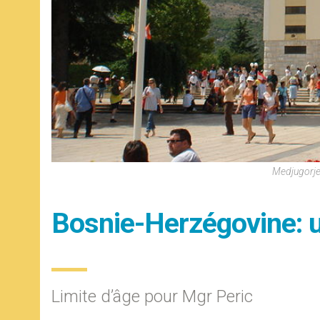
Medjugorje
Bosnie-Herzégovine: 
Limite d’âge pour Mgr Peric