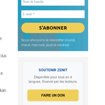
de
Nous envoyons la newsletter le lundi,
mardi, mercredi, jeudi et vendredi
clus
SOUTENIR ZENIT
 a
Disponible pour tous en 4
langues, financé par les lecteurs.
rkan
FAIRE UN DON