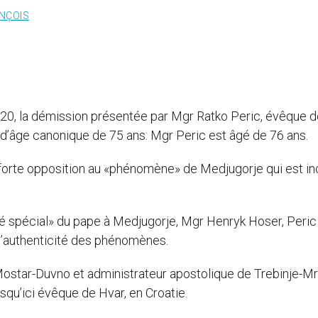
NÇOIS
2020, la démission présentée par Mgr Ratko Peric, évêque 
d’âge canonique de 75 ans: Mgr Peric est âgé de 76 ans.
 forte opposition au «phénomène» de Medjugorje qui est in
nvoyé spécial» du pape à Medjugorje, Mgr Henryk Hoser, Peric
 l’authenticité des phénomènes.
ostar-Duvno et administrateur apostolique de Trebinje-M
squ’ici évêque de Hvar, en Croatie.