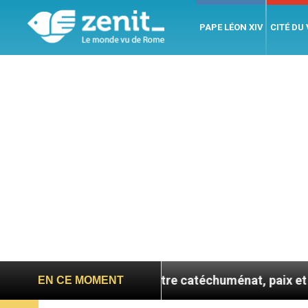
PAPE LÉON XIV
CITÉ DU
se confie : entre catéchuménat, paix et défis migratoir
EN CE MOMENT