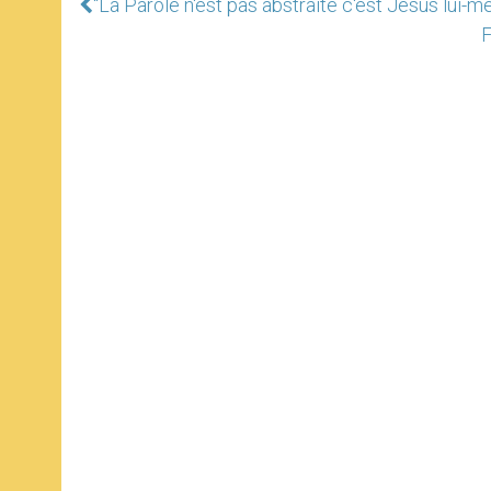
"La Parole n'est pas abstraite c'est Jésus lui-
F