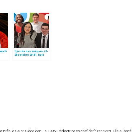
valli
Synode des évêques (3-
28 octobre 2018), liste
ctère
des participants
 près le Saint-Siège depuis 1995. Rédactrice en chef de fr.zenit.org. Elle a lancé 