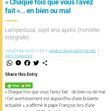
« Chaque fois que vous l’avez
fait »… en bien ou mal
Lampedusa, sept ans après (homélie
intégrale)
JUILLET 08, 2020 11:33
ANNE KURIAN-MONTABONE
PAPE FRANÇOIS
W
M
F
T
S
h
e
a
w
h
a
s
c
i
a
t
s
e
t
r
Share this Entry
s
e
b
t
e
A
n
o
e
p
g
o
r
p
e
k
« Chaque fois que vous l’avez fait… de bien ou de mal
r
! Cet avertissement est aujourd’hui d’une brûlante
actualité », a affirmé le pape François lors d’une