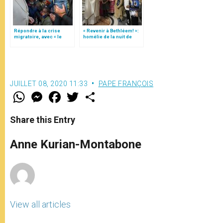
Répondre à la crise
« Revenir à Bethléem! »:
migratoire, avec « le
homélie de la nuit de
style de l’humanité »!
Noël (texte complet)
(texte complet)
JUILLET 08, 2020 11:33
PAPE FRANÇOIS
W
M
F
T
S
h
e
a
w
h
a
s
c
i
a
t
s
e
t
r
Share this Entry
s
e
b
t
e
A
n
o
e
p
g
o
r
Anne Kurian-Montabone
p
e
k
r
View all articles