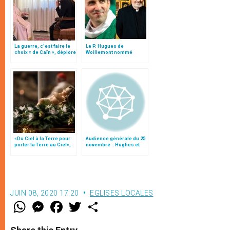
La guerre, c’est faire le
Le P. Hugues de
choix « de Caïn », déplore
Woillemont nommé
le pape François
directeur de l’Œuvre
d’Orient
«Du Ciel à la Terre pour
Audience générale du 25
porter la Terre au Ciel»,
novembre : Hughes et
par Mgr Francesco Follo
Richard de Saint-Victor
JUIN 08, 2020 17:20
EGLISES LOCALES
W
M
F
T
S
h
e
a
w
h
a
s
c
i
a
t
s
e
t
r