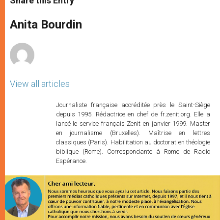
Share this Entry
s
e
b
t
e
A
n
o
e
p
g
o
r
Anita Bourdin
p
e
k
r
View all articles
Journaliste française accréditée près le Saint-Siège
depuis 1995. Rédactrice en chef de fr.zenit.org. Elle a
lancé le service français Zenit en janvier 1999. Master
en journalisme (Bruxelles). Maîtrise en lettres
classiques (Paris). Habilitation au doctorat en théologie
biblique (Rome). Correspondante à Rome de Radio
Espérance.