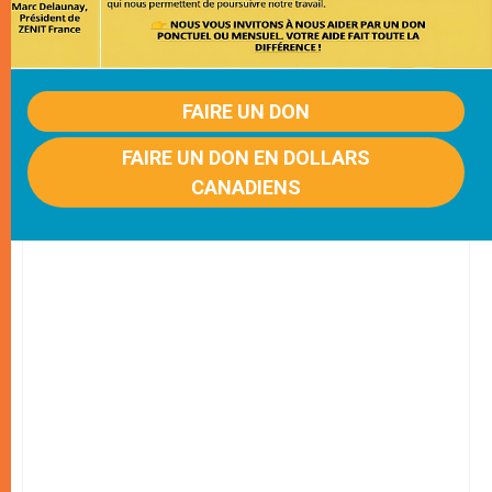
FAIRE UN DON
FAIRE UN DON EN DOLLARS
CANADIENS