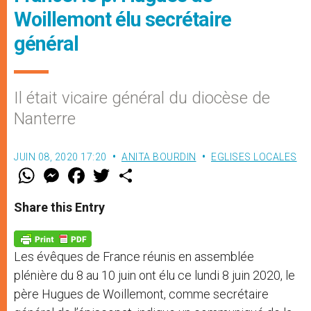
Woillemont élu secrétaire
général
Il était vicaire général du diocèse de
Nanterre
JUIN 08, 2020 17:20
ANITA BOURDIN
EGLISES LOCALES
W
M
F
T
S
h
e
a
w
h
a
s
c
i
a
t
s
e
t
r
Share this Entry
s
e
b
t
e
A
n
o
e
p
g
o
r
p
e
k
Les évêques de France réunis en assemblée
r
plénière du 8 au 10 juin ont élu ce lundi 8 juin 2020, le
père Hugues de Woillemont, comme secrétaire