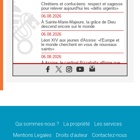
Chrétiens et confucéens: respect et sagesse
pour relever aujourd'hui les «défis urgents»
06.08.2026
À Sainte-Marie-Majeure, la grâce de Dieu
descend encore sur le monde
06.08.2026
Léon XIV aux jeunes d'Assise: «l'Europe et
le monde cherchent en vous de nouveaux
saints»
06.08.2026
À Assise, le cardinal Pizzaballa affirme que
«les chrétiens veulent la paix»
06.08.2026
Au Mexique, le cardinal Parolin invite à être
aux côtés des marginalisées
06.08.2026
À Assise, le Pape invite les jeunes à
«construire la civilisation de l'amour»
05.08.2026
La visite du Pape en Argentine portera «un
message de paix et de dignité humaine»
Qui sommes-nous ?
La propriété
Les services
05.08.2026
Mentions Legales
Droits d’auteur
Contactez-nous
«La visite du Pape en Uruguay renforcera
l'espérance» affirme Mgr Tróccoli