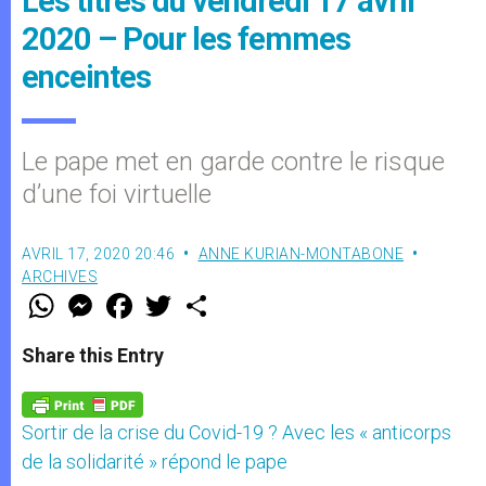
Les titres du vendredi 17 avril
2020 – Pour les femmes
enceintes
Le pape met en garde contre le risque
d’une foi virtuelle
AVRIL 17, 2020 20:46
ANNE KURIAN-MONTABONE
ARCHIVES
W
M
F
T
S
h
e
a
w
h
a
s
c
i
a
t
s
e
t
r
Share this Entry
s
e
b
t
e
A
n
o
e
p
g
o
r
p
e
k
Sortir de la crise du Covid-19 ? Avec les « anticorps
r
de la solidarité » répond le pape