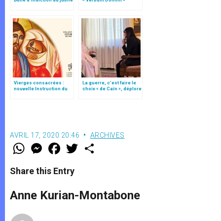
extraordinaire
Vierges consacrées :
La guerre, c’est faire le
nouvelle Instruction du
choix « de Caïn », déplore
Vatican
le pape François
AVRIL 17, 2020 20:46
ARCHIVES
W
M
F
T
S
h
e
a
w
h
a
s
c
i
a
t
s
e
t
r
Share this Entry
s
e
b
t
e
A
n
o
e
p
g
o
r
Anne Kurian-Montabone
p
e
k
r