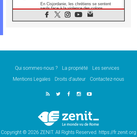
En Cisjordanie, les chrétiens se sentent
seuls face à la violence des colons
08.08.2026
Léon XIV au sanctuaire de Notre Dame du
Bon Conseil à Genazzano en septembre
08.08.2026
Léon XIV: Sainte Agathe aide à contempler
la victoire de l'amour sur la mort
08.08.2026
«Relancer l'empathie», le projet Triennal d'art
des Universités catholiques
Qui sommes-nous ?
La propriété
Les services
08.08.2026
Signis 2026, donner la parole aux religieuses
Mentions Legales
Droits d’auteur
Contactez-nous
catholiques
08.08.2026
Au Bangladesh, l'Église accompagne les
Dalits sur le chemin de la dignité
07.08.2026
Philippines: le vicariat apostolique de
Calapan devient un diocèse
Copyright © 2026 ZENIT. All Rights Reserved. https://fr.zenit.org