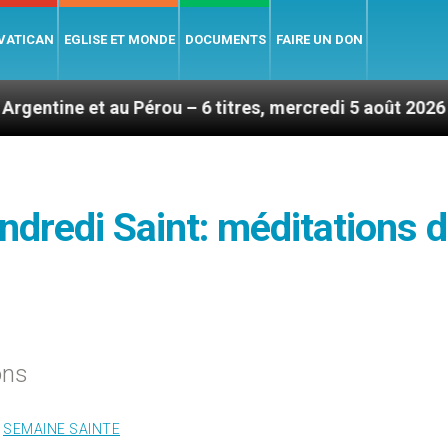
 VATICAN
EGLISE ET MONDE
DOCUMENTS
FAIRE UN DON
 Pérou – 6 titres, mercredi 5 août 2026
Hommage
ndredi Saint: méditations 
ons
,
SEMAINE SAINTE