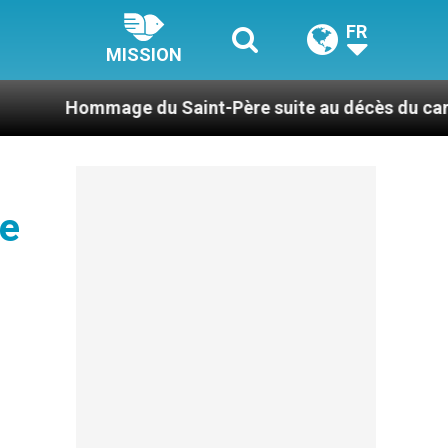
FR
MISSION
 du Saint-Père suite au décès du cardinal Júlio Dua
de