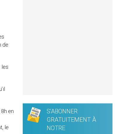
es
n de
 les
’il
S'ABONNER
 18h en
GRATUITEMENT À
, le
NOTRE