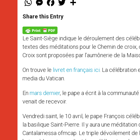
h
e
a
w
h
a
s
c
i
a
t
s
e
t
r
Share this Entry
s
e
b
t
e
A
n
o
e
p
g
o
r
p
e
k
Le Saint-Siège indique le déroulement des célébra
r
textes des méditations pour le Chemin de croix, 
Croix sont proposées par l’aumônerie de la Mais
On trouve le
livret en français ici
. La célébration 
media du Vatican.
En
mars dernier
, le pape a écrit à la communauté
venait de recevoir.
Vendredi saint, le 10 avril, le pape François céléb
la basilique Saint-Pierre. Il y aura une méditation
Cantalamessa ofmcap. Le triple dévoilement de la