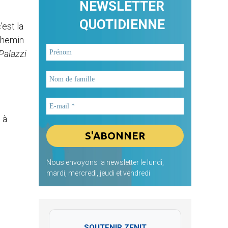
NEWSLETTER
QUOTIDIENNE
’est la
 chemin
Palazzi
 à
Nous envoyons la newsletter le lundi,
mardi, mercredi, jeudi et vendredi
SOUTENIR ZENIT