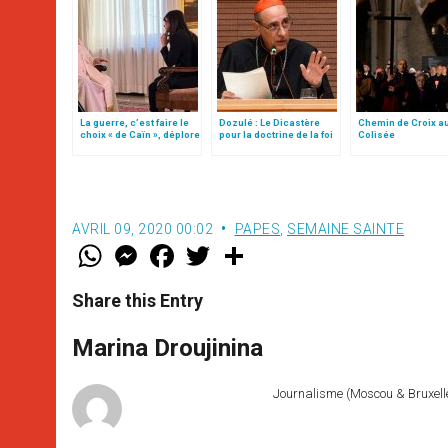
La guerre, c’est faire le
Dozulé : Le Dicastère
Chemin de Croix a
choix « de Caïn », déplore
pour la doctrine de la foi
Colisée
le pape François
se prononce
AVRIL 09, 2020 00:02
PAPES
,
SEMAINE SAINTE
W
M
F
T
S
h
e
a
w
h
a
s
c
i
a
t
s
e
t
r
Share this Entry
s
e
b
t
e
A
n
o
e
p
g
o
r
Marina Droujinina
p
e
k
r
Journalisme (Moscou & Bruxelles