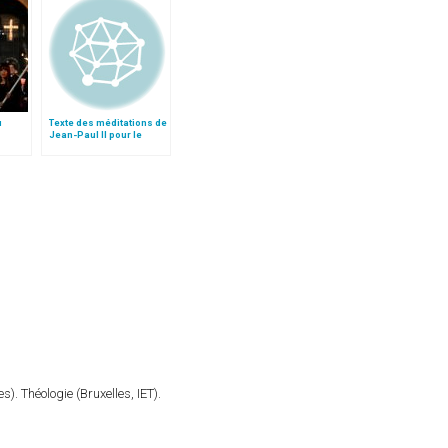
u
Texte des méditations de
Jean-Paul II pour le
Chemin de Croix au
Colisée
). Théologie (Bruxelles, IET).