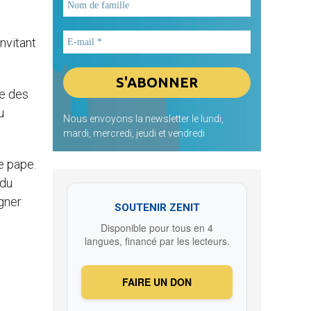
nvitant
he des
u
Nous envoyons la newsletter le lundi,
mardi, mercredi, jeudi et vendredi
e pape.
 du
igner
SOUTENIR ZENIT
Disponible pour tous en 4
langues, financé par les lecteurs.
FAIRE UN DON