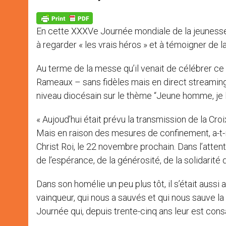
s
e
b
t
e
A
n
o
e
p
g
o
r
p
e
k
En cette XXXVe Journée mondiale de la jeunesse, 
r
à regarder « les vrais héros » et à témoigner de 
Au terme de la messe qu’il venait de célébrer ce 
Rameaux – sans fidèles mais en direct streaming 
niveau diocésain sur le thème “Jeune homme, je le d
« Aujoud’hui était prévu la transmission de la Cr
Mais en raison des mesures de confinement, a-t-i
Christ Roi, le 22 novembre prochain. Dans l’atte
de l’espérance, de la générosité, de la solidarité
Dans son homélie un peu plus tôt, il s’était auss
vainqueur, qui nous a sauvés et qui nous sauve la
Journée qui, depuis trente-cinq ans leur est cons