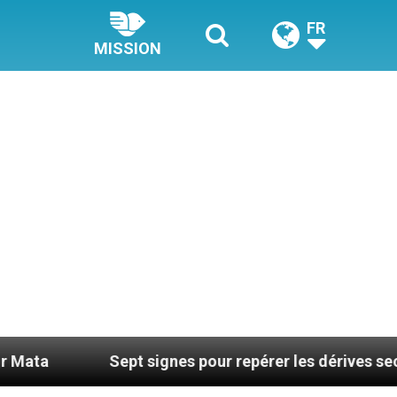
FR
MISSION
ept signes pour repérer les dérives sectaires du coac