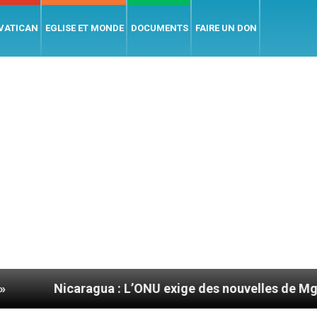
 VATICAN
EGLISE ET MONDE
DOCUMENTS
FAIRE UN DON
gua : L’ONU exige des nouvelles de Mgr Mata
S