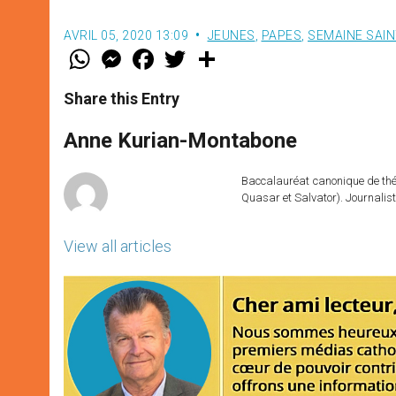
AVRIL 05, 2020 13:09
JEUNES
,
PAPES
,
SEMAINE SAI
W
M
F
T
S
h
e
a
w
h
a
s
c
i
a
t
s
e
t
r
Share this Entry
s
e
b
t
e
A
n
o
e
p
g
o
r
Anne Kurian-Montabone
p
e
k
r
Baccalauréat canonique de théo
Quasar et Salvator). Journalist
View all articles