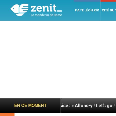
PAPE LÉON XIV
CITÉ DU
u pape à Assise : « Allons-y ! Let’s go ! »
Nicara
EN CE MOMENT