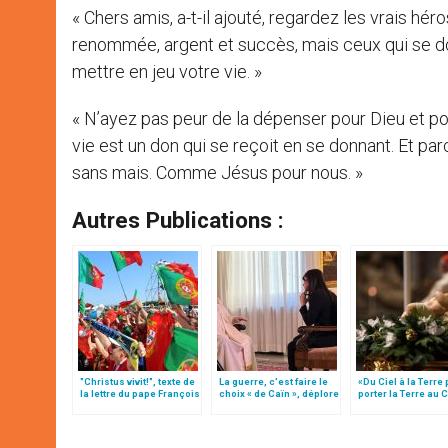
« Chers amis, a-t-il ajouté, regardez les vrais hér
renommée, argent et succès, mais ceux qui se d
mettre en jeu votre vie. »
« N’ayez pas peur de la dépenser pour Dieu et pou
vie est un don qui se reçoit en se donnant. Et parc
sans mais. Comme Jésus pour nous. »
Autres Publications :
"Christus vivit!", texte de
La guerre, c’est faire le
«Du Ciel à la Terre
la lettre du pape François
choix « de Caïn », déplore
porter la Terre au C
aux jeunes du monde
le pape François
par Mgr Francesco 