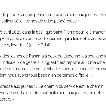
le pape François pense particulièrement aux jeunes, les i
la solidarité, en temps de crise pandémique.
5 avril 2020 dans la basilique Saint-Pierre pour le Dimanc
– le pape a évoqué cette journée qui a lieu cette année a
is, lève-toi !” (cf. Lc 7,14).
oix des jeunes de Panamá à ceux de Lisbonne », a souligné l
l indiqué, « ce geste si suggestif est reporté au Dimanche
nte de ce moment, je vous exhorte, vous les jeunes, à témo
 dont nous avons tous besoin en ce temps difficile. »
i adressé aux jeunes : « Le chemin du service est le chemin
 vie. Je voudrais le dire spécialement aux jeunes, en cette
acrée. »