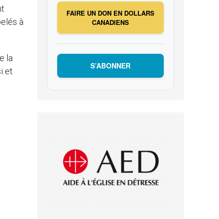
nt
FAIRE UN DON EN DOLLARS
elés à
CANADIENS
e la
S’ABONNER
i et