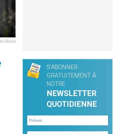
can Media
e
S'ABONNER
GRATUITEMENT À
NOTRE
NEWSLETTER
QUOTIDIENNE