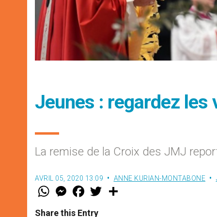
Jeunes : regardez les 
La remise de la Croix des JMJ repo
AVRIL 05, 2020 13:09
ANNE KURIAN-MONTABONE
W
M
F
T
S
h
e
a
w
h
a
s
c
i
a
t
s
e
t
r
Share this Entry