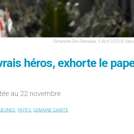
Dimanche Des Rameaux, 5 Avril 2020 © Vati
vrais héros, exhorte le pap
rtée au 22 novembre
JEUNES
,
PAPES
,
SEMAINE SAINTE