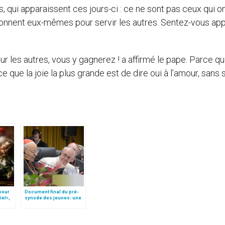
os, qui apparaissent ces jours-ci : ce ne sont pas ceux qui o
onnent eux-mêmes pour servir les autres. Sentez-vous app
r les autres, vous y gagnerez ! a affirmé le pape. Parce qu
e que la joie la plus grande est de dire oui à l’amour, sans s
 pour
Document final du pré-
iel»,
synode des jeunes: une
Follo
"radiographie"