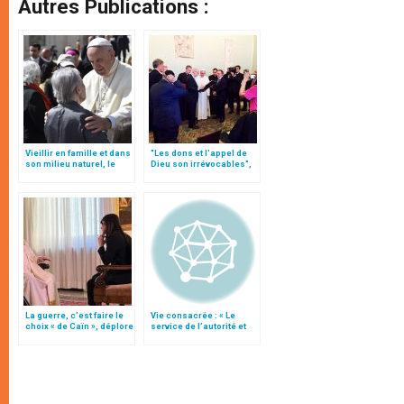
Autres Publications :
Vieillir en famille et dans
"Les dons et l'appel de
son milieu naturel, le
Dieu son irrévocables",
plaidoyer du Vatican
document
La guerre, c’est faire le
Vie consacrée : « Le
choix « de Caïn », déplore
service de l’autorité et
le pape François
l’obéissance »