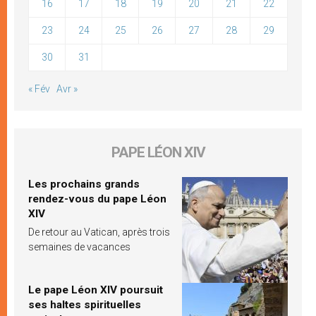
16
17
18
19
20
21
22
23
24
25
26
27
28
29
30
31
« Fév
Avr »
PAPE LÉON XIV
Les prochains grands
rendez-vous du pape Léon
XIV
De retour au Vatican, après trois
semaines de vacances
Le pape Léon XIV poursuit
ses haltes spirituelles