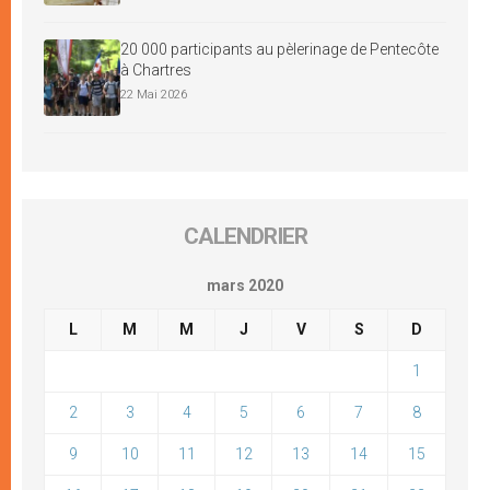
20 000 participants au pèlerinage de Pentecôte
à Chartres
22 Mai 2026
CALENDRIER
mars 2020
L
M
M
J
V
S
D
1
2
3
4
5
6
7
8
9
10
11
12
13
14
15