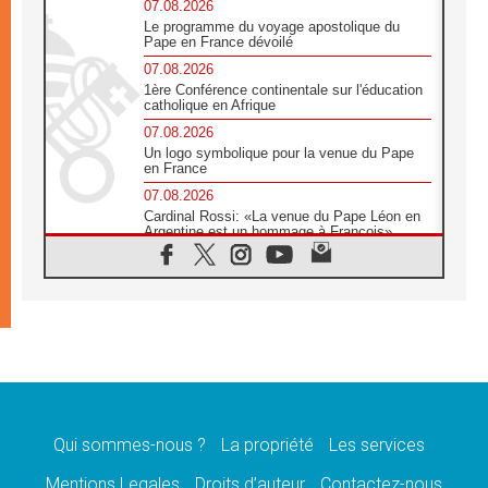
07.08.2026
Le programme du voyage apostolique du
Pape en France dévoilé
07.08.2026
1ère Conférence continentale sur l'éducation
catholique en Afrique
07.08.2026
Un logo symbolique pour la venue du Pape
en France
07.08.2026
Cardinal Rossi: «La venue du Pape Léon en
Argentine est un hommage à François»
07.08.2026
Hiroshima et Nagasaki, 81 ans après,
lancement des «dix jours de prière pour la
paix»
06.08.2026
Préparatifs des JMJ 2027 à Séoul: «c'est
passionnant et l'impatience est immense!»
06.08.2026
Chrétiens et confucéens: respect et sagesse
pour relever les «défis urgents»
Qui sommes-nous ?
La propriété
Les services
06.08.2026
Mentions Legales
Droits d’auteur
Contactez-nous
À Sainte-Marie-Majeure, la grâce de Dieu