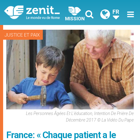
FR
MISSION
JUSTICE ET PAIX
Les Personnes Âgées Et L'éducation, Intention De Prière De
Décembre 2017 © La Vidéo Du Pape
France: « Chaque patient a le