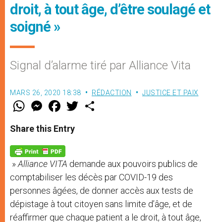
droit, à tout âge, d’être soulagé et
soigné »
Signal d’alarme tiré par Alliance Vita
MARS 26, 2020 18:38
RÉDACTION
JUSTICE ET PAIX
W
M
F
T
S
h
e
a
w
h
a
s
c
i
a
t
s
e
t
r
Share this Entry
s
e
b
t
e
A
n
o
e
p
g
o
r
p
e
k
»
Alliance VITA
demande aux pouvoirs publics de
r
comptabiliser les décès par COVID-19 des
personnes âgées, de donner accès aux tests de
dépistage à tout citoyen sans limite d’âge, et de
réaffirmer que chaque patient a le droit, à tout âge,