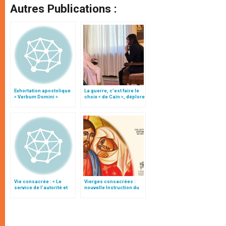
Autres Publications :
Exhortation apostolique
La guerre, c’est faire le
« Verbum Domini »
choix « de Caïn », déplore
le pape François
Vie consacrée : « Le
Vierges consacrées :
service de l’autorité et
nouvelle Instruction du
l’obéissance »
Vatican