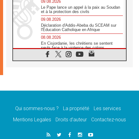
09.08.2026
Le Pape lance un appel à la paix au Soudan
et à la protection des civils
09.08.2026
Déclaration d'Addis-Abeba du SCEAM sur
l'Éducation Catholique en Afrique
08.08.2026
En Cisjordanie, les chrétiens se sentent
seuls face à la violence des colons
08.08.2026
Léon XIV au sanctuaire de Notre Dame du
Bon Conseil à Genazzano en septembre
08.08.2026
Léon XIV: Sainte Agathe aide à contempler
la victoire de l'amour sur la mort
08.08.2026
«Relancer l'empathie», le projet Triennal d'art
des Universités catholiques
Qui sommes-nous ?
La propriété
Les services
08.08.2026
Signis 2026, donner la parole aux religieuses
Mentions Legales
Droits d’auteur
Contactez-nous
catholiques
08.08.2026
Au Bangladesh, l'Église accompagne les
Dalits sur le chemin de la dignité