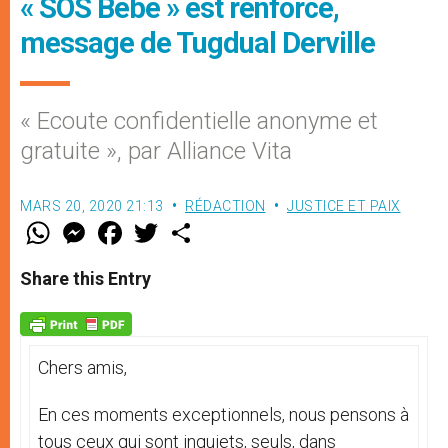
« SOS Bébé » est renforcé,
message de Tugdual Derville
« Ecoute confidentielle anonyme et
gratuite », par Alliance Vita
MARS 20, 2020 21:13
RÉDACTION
JUSTICE ET PAIX
W
M
F
T
S
h
e
a
w
h
a
s
c
i
a
t
s
e
t
r
Share this Entry
s
e
b
t
e
A
n
o
e
p
g
o
r
p
e
k
r
Chers amis,
En ces moments exceptionnels, nous pensons à
tous ceux qui sont inquiets, seuls, dans