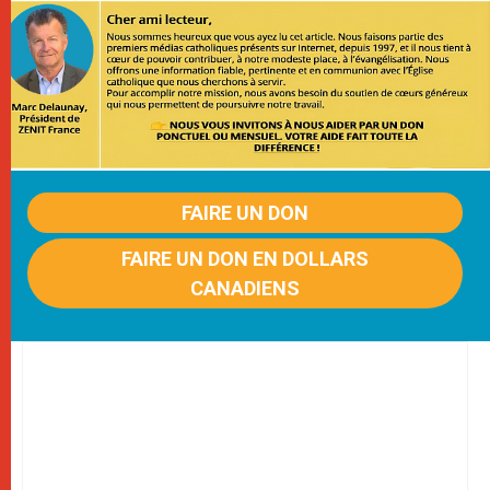
FAIRE UN DON
FAIRE UN DON EN DOLLARS
CANADIENS