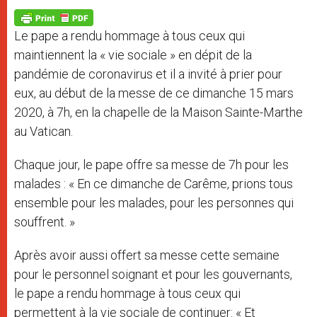
A
n
o
e
p
g
o
r
p
e
k
Le pape a rendu hommage à tous ceux qui
r
maintiennent la « vie sociale » en dépit de la
pandémie de coronavirus et il a invité à prier pour
eux, au début de la messe de ce dimanche 15 mars
2020, à 7h, en la chapelle de la Maison Sainte-Marthe
au Vatican.
Chaque jour, le pape offre sa messe de 7h pour les
malades : « En ce dimanche de Carême, prions tous
ensemble pour les malades, pour les personnes qui
souffrent. »
Après avoir aussi offert sa messe cette semaine
pour le personnel soignant et pour les gouvernants,
le pape a rendu hommage à tous ceux qui
permettent à la vie sociale de continuer: « Et