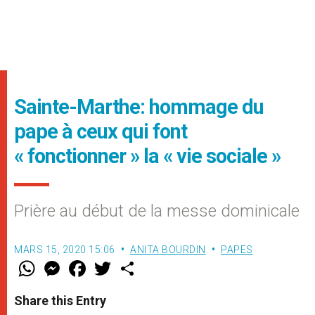
Sainte-Marthe: hommage du
pape à ceux qui font
« fonctionner » la « vie sociale »
Prière au début de la messe dominicale
MARS 15, 2020 15:06
ANITA BOURDIN
PAPES
W
M
F
T
S
h
e
a
w
h
a
s
c
i
a
t
s
e
t
r
Share this Entry
s
e
b
t
e