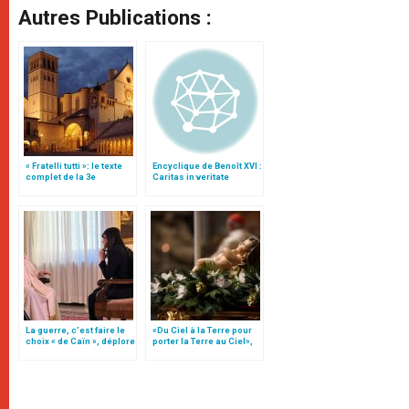
Autres Publications :
« Fratelli tutti »: le texte
Encyclique de Benoît XVI :
complet de la 3e
Caritas in veritate
encyclique du pape
François
La guerre, c’est faire le
«Du Ciel à la Terre pour
choix « de Caïn », déplore
porter la Terre au Ciel»,
le pape François
par Mgr Francesco Follo