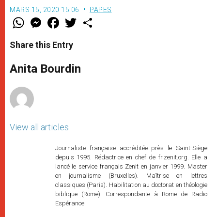
MARS 15, 2020 15:06
PAPES
W
M
F
T
S
h
e
a
w
h
a
s
c
i
a
t
s
e
t
r
Share this Entry
s
e
b
t
e
A
n
o
e
p
g
o
r
Anita Bourdin
p
e
k
r
View all articles
Journaliste française accréditée près le Saint-Siège
depuis 1995. Rédactrice en chef de fr.zenit.org. Elle a
lancé le service français Zenit en janvier 1999. Master
en journalisme (Bruxelles). Maîtrise en lettres
classiques (Paris). Habilitation au doctorat en théologie
biblique (Rome). Correspondante à Rome de Radio
Espérance.