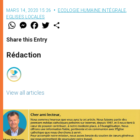
MARS 14, 2020 15:26
ECOLOGIE HUMAINE INTÉGRALE
,
EGLISES LOCALES
W
M
F
T
S
h
e
a
w
h
a
s
c
i
a
t
s
e
t
r
Share this Entry
s
e
b
t
e
A
n
o
e
p
g
o
r
Rédaction
p
e
k
r
View all articles