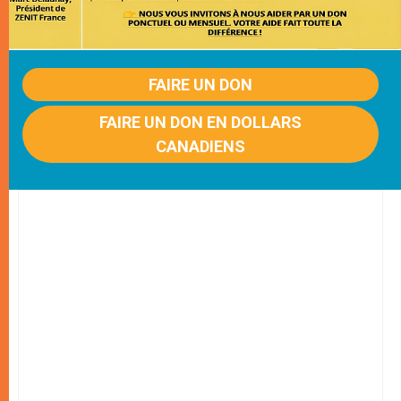
FAIRE UN DON
FAIRE UN DON EN DOLLARS
CANADIENS