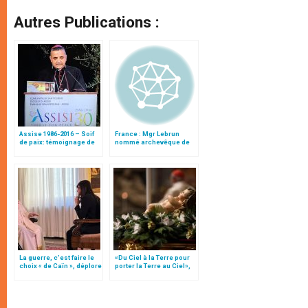
Autres Publications :
Assise 1986-2016 – Soif
France : Mgr Lebrun
de paix: témoignage de
nommé archevêque de
Mgr Lebrun
Rouen
La guerre, c’est faire le
«Du Ciel à la Terre pour
choix « de Caïn », déplore
porter la Terre au Ciel»,
le pape François
par Mgr Francesco Follo