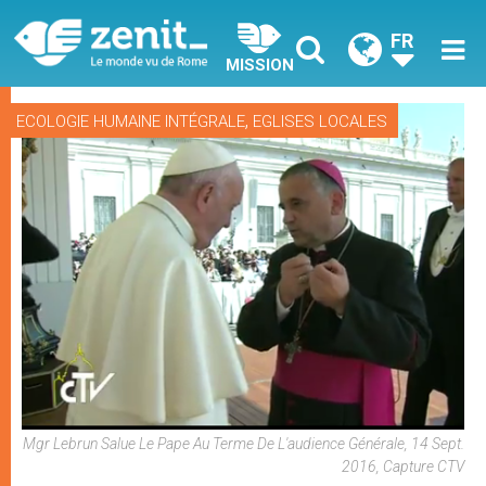
FR
MISSION
,
ECOLOGIE HUMAINE INTÉGRALE
EGLISES LOCALES
Mgr Lebrun Salue Le Pape Au Terme De L'audience Générale, 14 Sept.
2016, Capture CTV