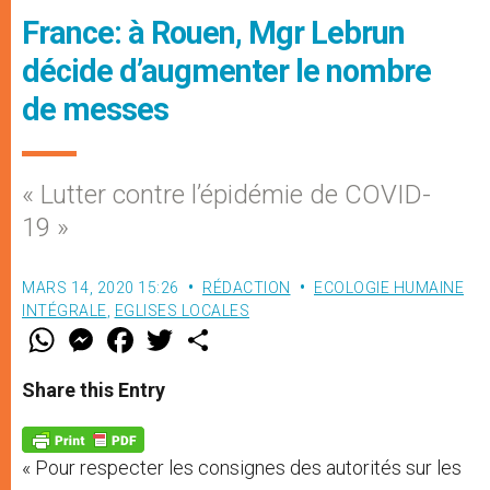
France: à Rouen, Mgr Lebrun
décide d’augmenter le nombre
de messes
« Lutter contre l’épidémie de COVID-
19 »
MARS 14, 2020 15:26
RÉDACTION
ECOLOGIE HUMAINE
INTÉGRALE
,
EGLISES LOCALES
W
M
F
T
S
h
e
a
w
h
a
s
c
i
a
t
s
e
t
r
Share this Entry
s
e
b
t
e
A
n
o
e
p
g
o
r
p
e
k
« Pour respecter les consignes des autorités sur les
r