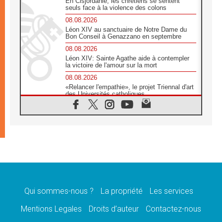
En Cisjordanie, les chrétiens se sentent
seuls face à la violence des colons
08.08.2026
Léon XIV au sanctuaire de Notre Dame du
Bon Conseil à Genazzano en septembre
08.08.2026
Léon XIV: Sainte Agathe aide à contempler
la victoire de l'amour sur la mort
08.08.2026
«Relancer l'empathie», le projet Triennal d'art
des Universités catholiques
08.08.2026
Signis 2026, donner la parole aux religieuses
catholiques
08.08.2026
Au Bangladesh, l'Église accompagne les
Dalits sur le chemin de la dignité
07.08.2026
Philippines: le vicariat apostolique de
Calapan devient un diocèse
Qui sommes-nous ?
La propriété
Les services
07.08.2026
Congo-Brazzaville: le 15 août, entre solennité
Mentions Legales
Droits d’auteur
Contactez-nous
de l'Assomption et mémoire nationale
07.08.2026