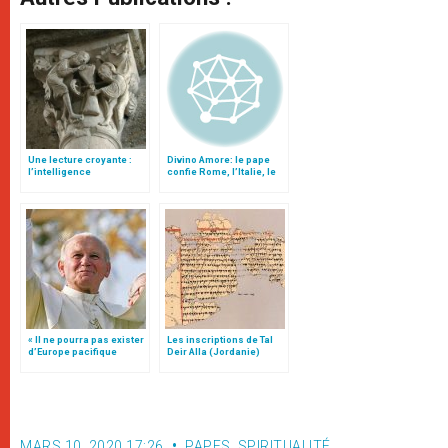
Une lecture croyante :
Divino Amore: le pape
l’intelligence
confie Rome, l’Italie, le
typologique des deux
monde à la protection de
Testaments
Marie (traduction
complète)
« Il ne pourra pas exister
Les inscriptions de Tal
d’Europe pacifique
Deir Alla (Jordanie)
sans… »: l’Ukraine, dans
la vision de Jean-Paul II
MARS 10, 2020 17:26
PAPES
,
SPIRITUALITÉ