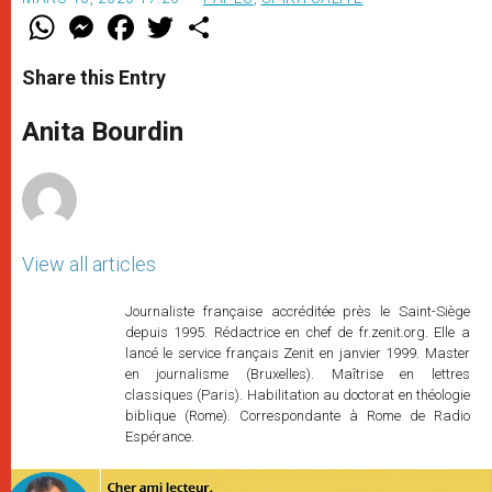
W
M
F
T
S
h
e
a
w
h
a
s
c
i
a
t
s
e
t
r
Share this Entry
s
e
b
t
e
A
n
o
e
p
g
o
r
Anita Bourdin
p
e
k
r
View all articles
Journaliste française accréditée près le Saint-Siège
depuis 1995. Rédactrice en chef de fr.zenit.org. Elle a
lancé le service français Zenit en janvier 1999. Master
en journalisme (Bruxelles). Maîtrise en lettres
classiques (Paris). Habilitation au doctorat en théologie
biblique (Rome). Correspondante à Rome de Radio
Espérance.