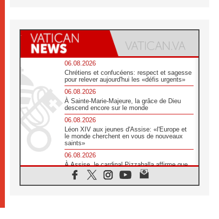
06.08.2026
Chrétiens et confucéens: respect et sagesse
pour relever aujourd'hui les «défis urgents»
06.08.2026
À Sainte-Marie-Majeure, la grâce de Dieu
descend encore sur le monde
06.08.2026
Léon XIV aux jeunes d'Assise: «l'Europe et
le monde cherchent en vous de nouveaux
saints»
06.08.2026
À Assise, le cardinal Pizzaballa affirme que
«les chrétiens veulent la paix»
06.08.2026
Au Mexique, le cardinal Parolin invite à être
aux côtés des marginalisées
06.08.2026