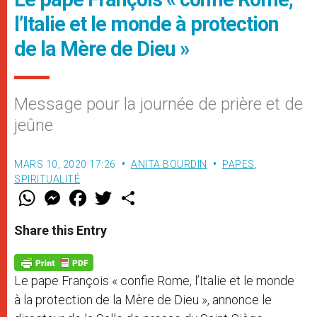
l’Italie et le monde à protection
de la Mère de Dieu »
Message pour la journée de prière et de
jeûne
MARS 10, 2020 17:26
ANITA BOURDIN
PAPES
,
SPIRITUALITÉ
W
M
F
T
S
h
e
a
w
h
a
s
c
i
a
t
s
e
t
r
Share this Entry
s
e
b
t
e
A
n
o
e
p
g
o
r
p
e
k
Le pape François « confie Rome, l’Italie et le monde
r
à la protection de la Mère de Dieu », annonce le