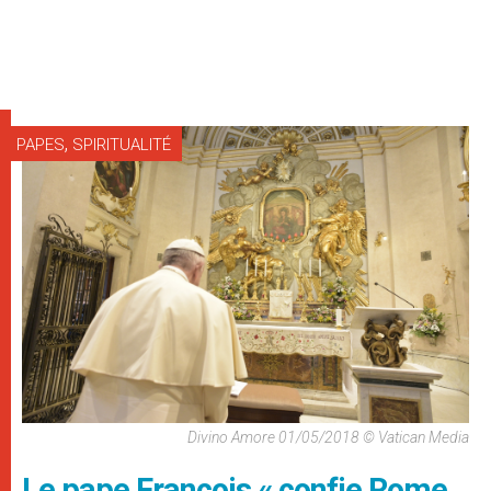
,
PAPES
SPIRITUALITÉ
Divino Amore 01/05/2018 © Vatican Media
Le pape François « confie Rome,