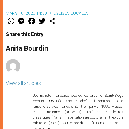
MARS 10, 2020 14:39
EGLISES LOCALES
W
M
F
T
S
h
e
a
w
h
a
s
c
i
a
t
s
e
t
r
Share this Entry
s
e
b
t
e
A
n
o
e
p
g
o
r
Anita Bourdin
p
e
k
r
View all articles
Journaliste française accréditée près le Saint-Siège
depuis 1995. Rédactrice en chef de fr.zenit.org. Elle a
lancé le service français Zenit en janvier 1999. Master
en journalisme (Bruxelles). Maîtrise en lettres
classiques (Paris). Habilitation au doctorat en théologie
biblique (Rome). Correspondante à Rome de Radio
Espérance.