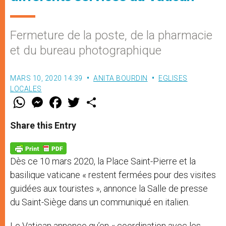
Fermeture de la poste, de la pharmacie
et du bureau photographique
MARS 10, 2020 14:39
ANITA BOURDIN
EGLISES
LOCALES
W
M
F
T
S
h
e
a
w
h
a
s
c
i
a
t
s
e
t
r
Share this Entry
s
e
b
t
e
A
n
o
e
p
g
o
r
p
e
k
Dès ce 10 mars 2020, la Place Saint-Pierre et la
r
basilique vaticane « restent fermées pour des visites
guidées aux touristes », annonce la Salle de presse
du Saint-Siège dans un communiqué en italien.
Le Vatican annonce qu’en « coordination avec les