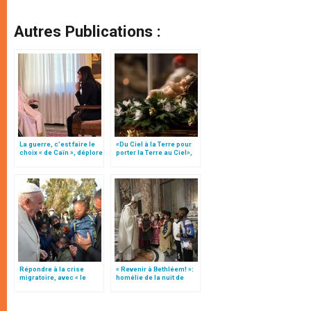
Autres Publications :
La guerre, c’est faire le
«Du Ciel à la Terre pour
choix « de Caïn », déplore
porter la Terre au Ciel»,
le pape François
par Mgr Francesco Follo
Répondre à la crise
« Revenir à Bethléem! »:
migratoire, avec « le
homélie de la nuit de
style de l’humanité »!
Noël (texte complet)
(texte complet)