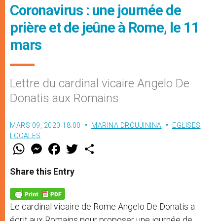
Coronavirus : une journée de
prière et de jeûne à Rome, le 11
mars
Lettre du cardinal vicaire Angelo De
Donatis aux Romains
MARS 09, 2020 18:00
MARINA DROUJININA
EGLISES
LOCALES
W
M
F
T
S
h
e
a
w
h
a
s
c
i
a
t
s
e
t
r
Share this Entry
s
e
b
t
e
A
n
o
e
p
g
o
r
p
e
k
Le cardinal vicaire de Rome Angelo De Donatis a
r
écrit aux Romains pour proposer une journée de