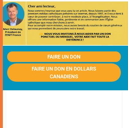
FAIRE UN DON
FAIRE UN DON EN DOLLARS
CANADIENS