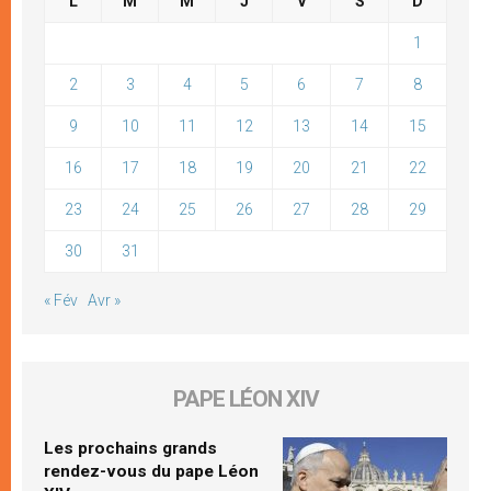
L
M
M
J
V
S
D
1
2
3
4
5
6
7
8
9
10
11
12
13
14
15
16
17
18
19
20
21
22
23
24
25
26
27
28
29
30
31
« Fév
Avr »
PAPE LÉON XIV
Les prochains grands
rendez-vous du pape Léon