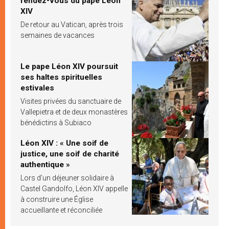
rendez-vous du pape Léon
XIV
De retour au Vatican, après trois
semaines de vacances
Le pape Léon XIV poursuit
ses haltes spirituelles
estivales
Visites privées du sanctuaire de
Vallepietra et de deux monastères
bénédictins à Subiaco
Léon XIV : « Une soif de
justice, une soif de charité
authentique »
Lors d’un déjeuner solidaire à
Castel Gandolfo, Léon XIV appelle
à construire une Église
accueillante et réconciliée