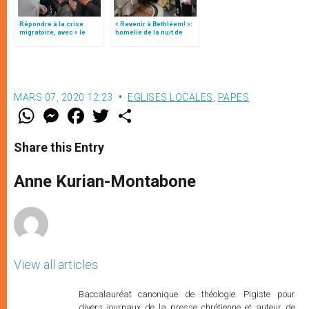
Répondre à la crise
« Revenir à Bethléem! »:
migratoire, avec « le
homélie de la nuit de
style de l’humanité »!
Noël (texte complet)
(texte complet)
MARS 07, 2020 12:23
EGLISES LOCALES
,
PAPES
W
M
F
T
S
h
e
a
w
h
a
s
c
i
a
t
s
e
t
r
Share this Entry
s
e
b
t
e
A
n
o
e
p
g
o
r
Anne Kurian-Montabone
p
e
k
r
View all articles
Baccalauréat canonique de théologie. Pigiste pour
divers journaux de la presse chrétienne et auteur de