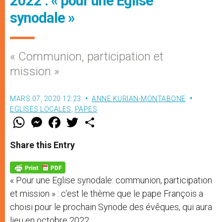
2022 : « pour une Eglise
synodale »
« Communion, participation et
mission »
MARS 07, 2020 12:23
ANNE KURIAN-MONTABONE
EGLISES LOCALES
,
PAPES
W
M
F
T
S
h
e
a
w
h
a
s
c
i
a
t
s
e
t
r
Share this Entry
s
e
b
t
e
A
n
o
e
p
g
o
r
p
e
k
« Pour une Eglise synodale: communion, participation
r
et mission » : c’est le thème que le pape François a
choisi pour le prochain Synode des évêques, qui aura
lieu en octobre 2022.