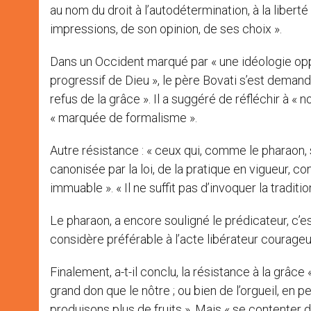
au nom du droit à l’autodétermination, à la liberté 
impressions, de son opinion, de ses choix ».
Dans un Occident marqué par « une idéologie opp
progressif de Dieu », le père Bovati s’est demandé
refus de la grâce ». Il a suggéré de réfléchir à « n
« marquée de formalisme ».
Autre résistance : « ceux qui, comme le pharaon, 
canonisée par la loi, de la pratique en vigueur, 
immuable ». « Il ne suffit pas d’invoquer la tradition
Le pharaon, a encore souligné le prédicateur, c’est 
considère préférable à l’acte libérateur courageu
Finalement, a-t-il conclu, la résistance à la grâce
grand don que le nôtre ; ou bien de l’orgueil, e
produisons plus de fruits ». Mais « se contenter d