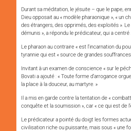
Durant sa méditation, le jésuite – que le pape, en
Dieu opposait au « modèle pharaonique », « un ch
des étrangers, des opprimés, des exploités ». Le «
démunis », a répondu le prédicateur, qui a centré s
Le pharaon au contraire « est l’incarnation du p
tyrannie qui est « source de grandes souffrance
Invitant à un examen de conscience « sur le péché
Bovati a ajouté : « Toute forme d’arrogance orgue
la place à la douceur, au martyre. »
Il a mis en garde contre la tentation de « combattre
conquête et la soumission », car « ce qui est de l
Le prédicateur a pointé du doigt les formes actue
civilisation riche ou puissante, mais sous « une 