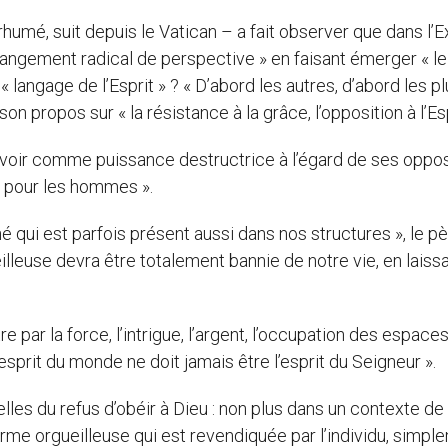
rhumé, suit depuis le Vatican – a fait observer que dans l’
angement radical de perspective » en faisant émerger « le
 langage de l’Esprit » ? « D’abord les autres, d’abord les p
on propos sur « la résistance à la grâce, l’opposition à l’Esp
ouvoir comme puissance destructrice à l’égard de ses oppos
s pour les hommes ».
 qui est parfois présent aussi dans nos structures », le p
illeuse devra être totalement bannie de notre vie, en laiss
 par la force, l’intrigue, l’argent, l’occupation des espaces,
’esprit du monde ne doit jamais être l’esprit du Seigneur ».
lles du refus d’obéir à Dieu : non plus dans un contexte de
forme orgueilleuse qui est revendiquée par l’individu, simpl