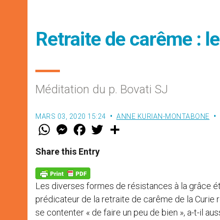
Retraite de carême : l
Méditation du p. Bovati SJ
MARS 03, 2020 15:24
ANNE KURIAN-MONTABONE
W
M
F
T
S
h
e
a
w
h
a
s
c
i
a
t
s
e
t
r
Share this Entry
s
e
b
t
e
A
n
o
e
p
g
o
r
p
e
k
Les diverses formes de résistances à la grâce ét
r
prédicateur de la retraite de carême de la Curie
se contenter « de faire un peu de bien », a-t-il au