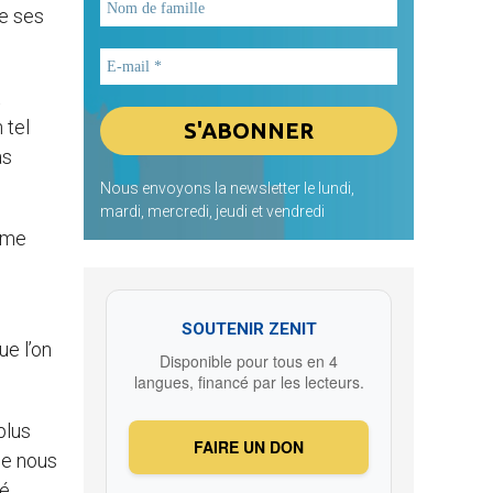
de ses
t
 tel
as
Nous envoyons la newsletter le lundi,
mardi, mercredi, jeudi et vendredi
orme
SOUTENIR ZENIT
ue l’on
Disponible pour tous en 4
langues, financé par les lecteurs.
plus
FAIRE UN DON
ue nous
té