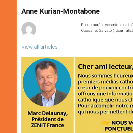
s
e
b
t
e
A
n
o
e
p
g
o
r
Anne Kurian-Montabone
p
e
k
r
Baccalauréat canonique de théo
Quasar et Salvator). Journalist
View all articles