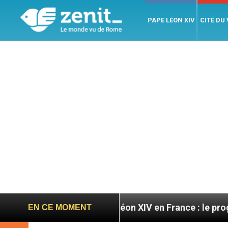
PAPE LÉON XIV
CITÉ DU
ratoires
Léon XIV en France : le programme déta
EN CE MOMENT