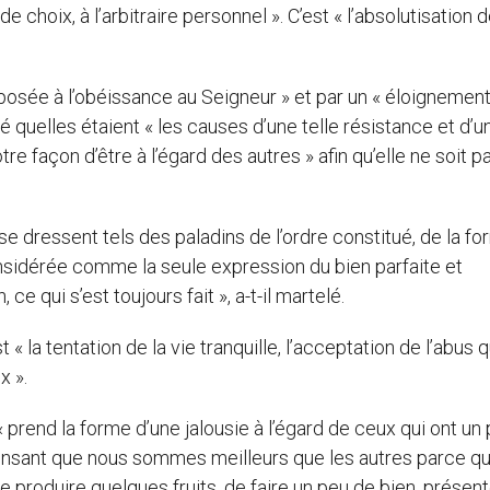
de choix, à l’arbitraire personnel ». C’est « l’absolutisation 
osée à l’obéissance au Seigneur » et par un « éloignemen
 quelles étaient « les causes d’une telle résistance et d’un
otre façon d’être à l’égard des autres » afin qu’elle ne soit p
se dressent tels des paladins de l’ordre constitué, de la f
considérée comme la seule expression du bien parfaite et
, ce qui s’est toujours fait », a-t-il martelé.
« la tentation de la vie tranquille, l’acceptation de l’abus q
x ».
 « prend la forme d’une jalousie à l’égard de ceux qui ont un 
n pensant que nous sommes meilleurs que les autres parce q
e produire quelques fruits, de faire un peu de bien, présen