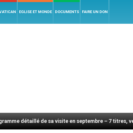
 VATICAN
EGLISE ET MONDE
DOCUMENTS
FAIRE UN DON
illé de sa visite en septembre – 7 titres, vendredi 7 a