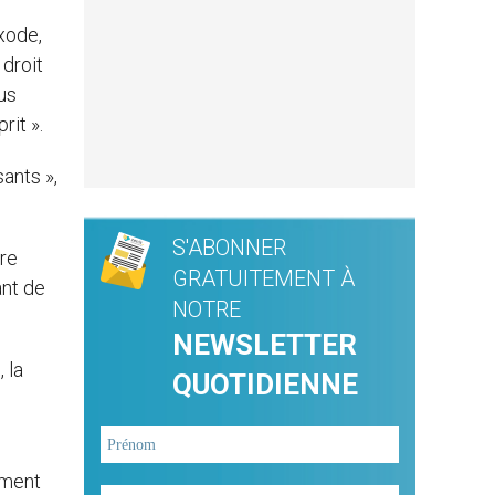
Exode,
 droit
lus
rit ».
ants »,
S'ABONNER
ère
GRATUITEMENT À
ant de
NOTRE
NEWSLETTER
 la
QUOTIDIENNE
ement