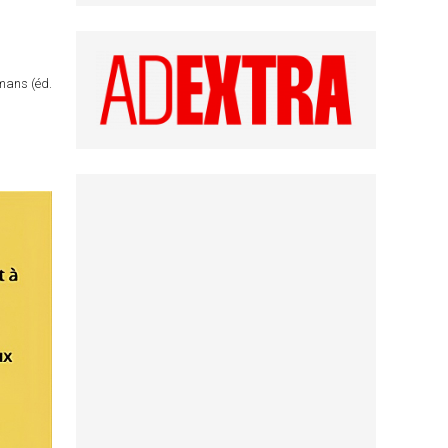
omans (éd.