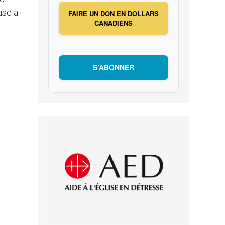
use à
FAIRE UN DON EN DOLLARS
CANADIENS
S’ABONNER