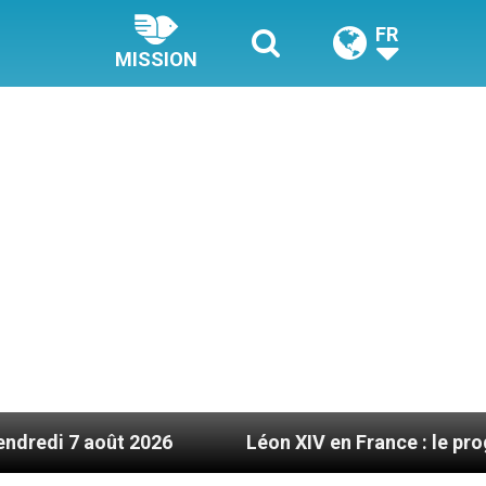
FR
MISSION
oût 2026
Léon XIV en France : le programme déta