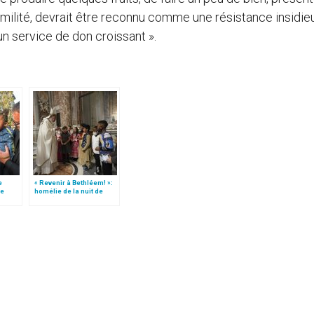
ilité, devrait être reconnu comme une résistance insidie
un service de don croissant ».
e
« Revenir à Bethléem! »:
le
homélie de la nuit de
 »!
Noël (texte complet)