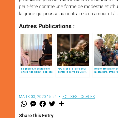
peut-être comme une forme de modestie et d’hum
la grâce qui pousse au contraire à un amour et à 
Autres Publications :
La guerre, c’est faire le
«Du Ciel à la Terre pour
Répondre à la cris
choix « de Caïn », déplore
porter la Terre au Ciel»,
migratoire, avec « 
le pape François
par Mgr Francesco Follo
style de l’humanité
(texte complet)
MARS 03, 2020 15:24
EGLISES LOCALES
W
M
F
T
S
h
e
a
w
h
a
s
c
i
a
t
s
e
t
r
Share this Entry