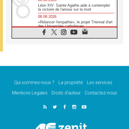
Léon XIV: Sainte Agathe aide à contempler
la victoire de l'amour sur la mort
08.08.2026
«Relancer l'empathie», le projet Triennal d'art
des Universités catholiques
08.08.2026
Signis 2026, donner la parole aux religieuses
catholiques
08.08.2026
Au Bangladesh, l'Église accompagne les
Dalits sur le chemin de la dignité
07.08.2026
Philippines: le vicariat apostolique de
Calapan devient un diocèse
Qui sommes-nous ?
La propriété
Les services
07.08.2026
Congo-Brazzaville: le 15 août, entre solennité
Mentions Legales
Droits d’auteur
Contactez-nous
de l'Assomption et mémoire nationale
07.08.2026
«La paix commence par l'empathie» estime
le cardinal Parolin
07.08.2026
En Colombie, «la paix ne s'achète pas avec
une signature»