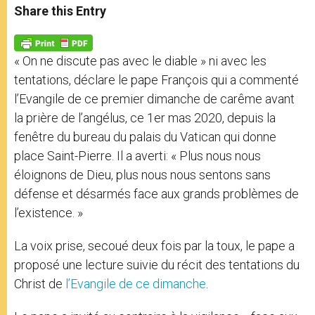
t
s
e
t
r
Share this Entry
s
e
b
t
e
A
n
o
e
p
g
o
r
p
e
k
« On ne discute pas avec le diable » ni avec les
r
tentations, déclare le pape François qui a commenté
l’Evangile de ce premier dimanche de carême avant
la prière de l’angélus, ce 1er mas 2020, depuis la
fenêtre du bureau du palais du Vatican qui donne
place Saint-Pierre. Il a averti: « Plus nous nous
éloignons de Dieu, plus nous nous sentons sans
défense et désarmés face aux grands problèmes de
l’existence. »
La voix prise, secoué deux fois par la toux, le pape a
proposé une lecture suivie du récit des tentations du
Christ de
l’Evangile de ce dimanche
.