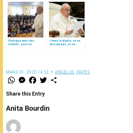
Dialogue avec des
« Avec le diable, on ne
enfants : pour se
discute pas, on ne
défendre du diable, prier
dialogue pas ! »
et parler à des
personnes bonnes
MARS 01, 2020 14:32
ANGÉLUS
,
PAPES
W
M
F
T
S
h
e
a
w
h
a
s
c
i
a
t
s
e
t
r
Share this Entry
s
e
b
t
e
A
n
o
e
p
g
o
r
Anita Bourdin
p
e
k
r