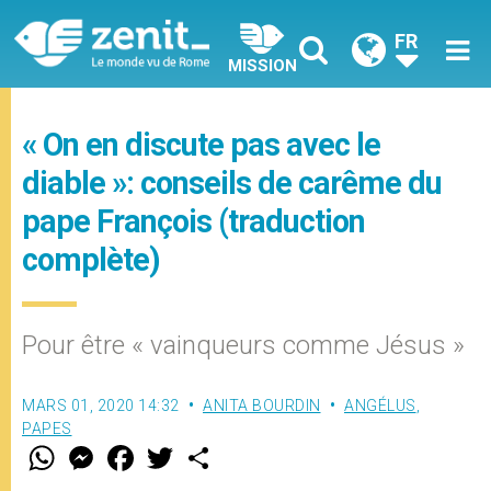
FR
MISSION
« On en discute pas avec le
diable »: conseils de carême du
pape François (traduction
complète)
Pour être « vainqueurs comme Jésus »
MARS 01, 2020 14:32
ANITA BOURDIN
ANGÉLUS
,
PAPES
W
M
F
T
S
h
e
a
w
h
a
s
c
i
a