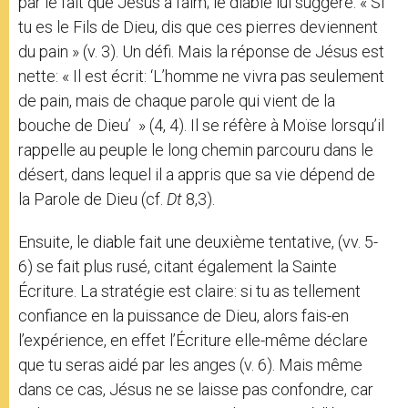
par le fait que Jésus a faim; le diable lui suggère: « Si
tu es le Fils de Dieu, dis que ces pierres deviennent
du pain » (v. 3). Un défi. Mais la réponse de Jésus est
nette: « Il est écrit: ‘L’homme ne vivra pas seulement
de pain, mais de chaque parole qui vient de la
bouche de Dieu’ » (4, 4). Il se réfère à Moïse lorsqu’il
rappelle au peuple le long chemin parcouru dans le
désert, dans lequel il a appris que sa vie dépend de
la Parole de Dieu (cf.
Dt
8,3).
Ensuite, le diable fait une deuxième tentative, (vv. 5-
6) se fait plus rusé, citant également la Sainte
Écriture. La stratégie est claire: si tu as tellement
confiance en la puissance de Dieu, alors fais-en
l’expérience, en effet l’Écriture elle-même déclare
que tu seras aidé par les anges (v. 6). Mais même
dans ce cas, Jésus ne se laisse pas confondre, car