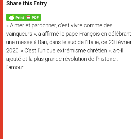
t
s
e
t
r
Share this Entry
s
e
b
t
e
A
n
o
e
p
g
o
r
p
e
k
« Aimer et pardonner, c’est vivre comme des
r
vainqueurs », a affirmé le pape François en célébrant
une messe à Bari, dans le sud de l’Italie, ce 23 février
2020. « C’est l’unique extrémisme chrétien », a-t-il
ajouté et la plus grande révolution de l’histoire :
l’amour.