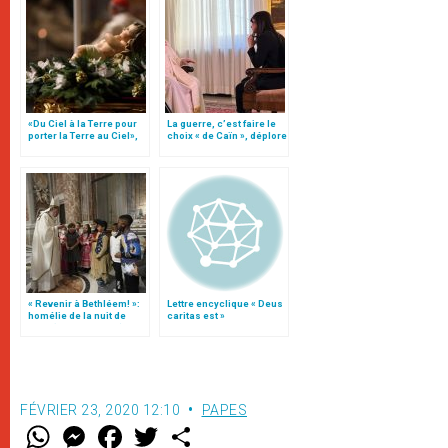
«Du Ciel à la Terre pour
La guerre, c’est faire le
porter la Terre au Ciel»,
choix « de Caïn », déplore
par Mgr Francesco Follo
le pape François
« Revenir à Bethléem! »:
Lettre encyclique « Deus
homélie de la nuit de
caritas est »
Noël (texte complet)
FÉVRIER 23, 2020 12:10
PAPES
W
M
F
T
S
h
e
a
w
h