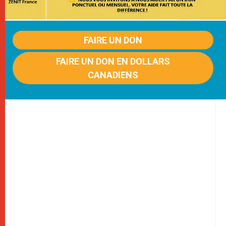
FAIRE UN DON
FAIRE UN DON EN DOLLARS
CANADIENS