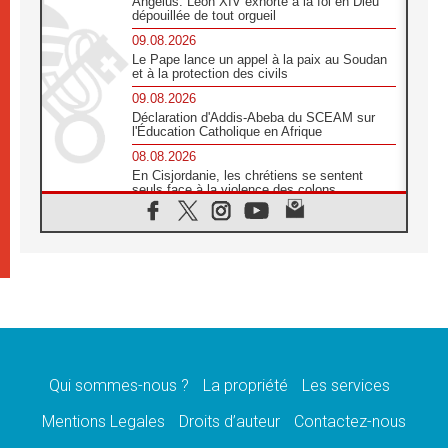
Angélus: Léon XIV exhorte à la foi en Dieu
dépouillée de tout orgueil
09.08.2026
Le Pape lance un appel à la paix au Soudan
et à la protection des civils
09.08.2026
Déclaration d'Addis-Abeba du SCEAM sur
l'Éducation Catholique en Afrique
08.08.2026
En Cisjordanie, les chrétiens se sentent
seuls face à la violence des colons
08.08.2026
Léon XIV au sanctuaire de Notre Dame du
Bon Conseil à Genazzano en septembre
08.08.2026
Léon XIV: Sainte Agathe aide à contempler
la victoire de l'amour sur la mort
08.08.2026
«Relancer l'empathie», le projet Triennal d'art
des Universités catholiques
Qui sommes-nous ?
La propriété
Les services
08.08.2026
Signis 2026, donner la parole aux religieuses
Mentions Legales
Droits d’auteur
Contactez-nous
catholiques
08.08.2026