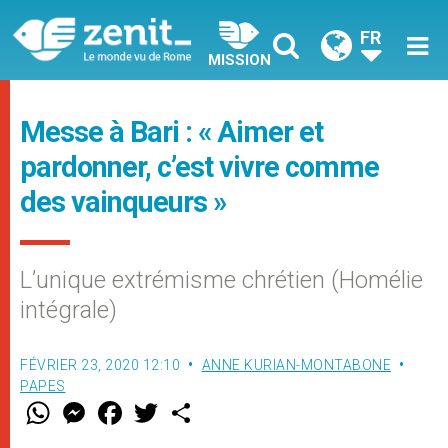
FR
MISSION
Messe à Bari : « Aimer et
pardonner, c’est vivre comme
des vainqueurs »
L’unique extrémisme chrétien (Homélie
intégrale)
FÉVRIER 23, 2020 12:10
ANNE KURIAN-MONTABONE
PAPES
W
M
F
T
S
h
e
a
w
h
a
s
c
i
a