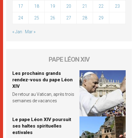
17
18
19
20
21
22
23
24
25
26
27
28
29
« Jan
Mar »
PAPE LÉON XIV
Les prochains grands
rendez-vous du pape Léon
XIV
De retour au Vatican, après trois
semaines de vacances
Le pape Léon XIV poursuit
ses haltes spirituelles
estivales