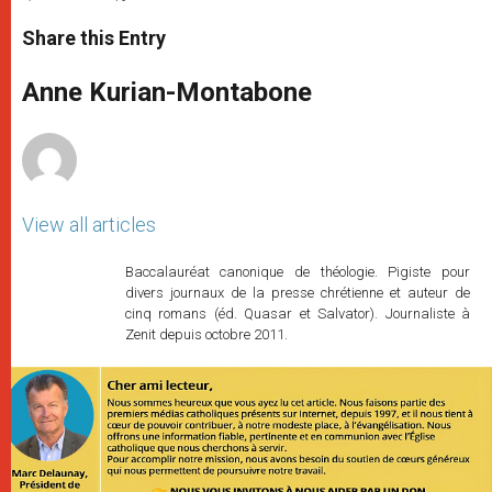
a
s
c
i
a
t
s
e
t
r
Share this Entry
s
e
b
t
e
A
n
o
e
p
g
o
r
Anne Kurian-Montabone
p
e
k
r
View all articles
Baccalauréat canonique de théologie. Pigiste pour
divers journaux de la presse chrétienne et auteur de
cinq romans (éd. Quasar et Salvator). Journaliste à
Zenit depuis octobre 2011.