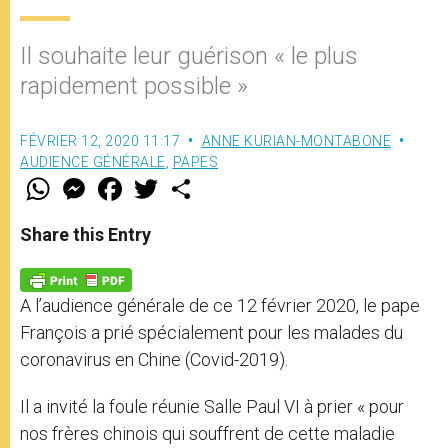
Il souhaite leur guérison « le plus
rapidement possible »
FÉVRIER 12, 2020 11:17
ANNE KURIAN-MONTABONE
AUDIENCE GÉNÉRALE
,
PAPES
W
M
F
T
S
h
e
a
w
h
a
s
c
i
a
t
s
e
t
r
Share this Entry
s
e
b
t
e
A
n
o
e
p
g
o
r
p
e
k
A l’audience générale de ce 12 février 2020, le pape
r
François a prié spécialement pour les malades du
coronavirus en Chine (Covid-2019).
Il a invité la foule réunie Salle Paul VI à prier « pour
nos frères chinois qui souffrent de cette maladie