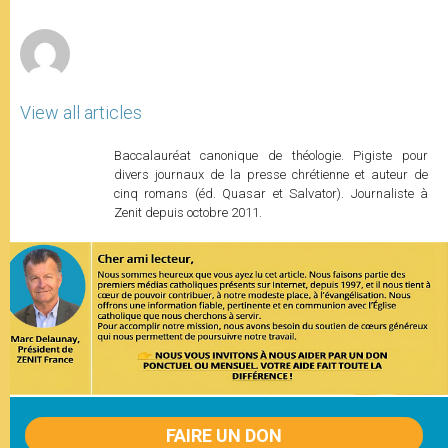
p
e
k
r
View all articles
Baccalauréat canonique de théologie. Pigiste pour
divers journaux de la presse chrétienne et auteur de
cinq romans (éd. Quasar et Salvator). Journaliste à
Zenit depuis octobre 2011.
FAIRE UN DON