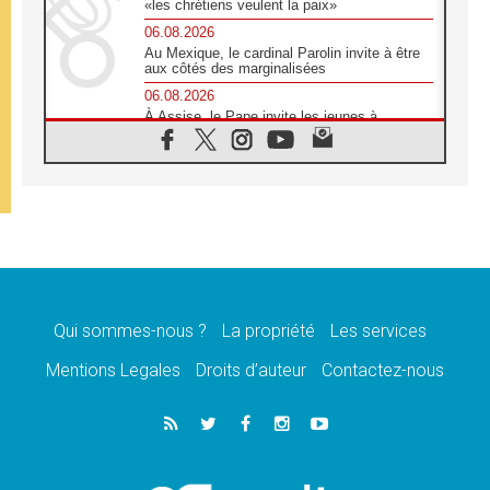
«les chrétiens veulent la paix»
06.08.2026
Au Mexique, le cardinal Parolin invite à être
aux côtés des marginalisées
06.08.2026
À Assise, le Pape invite les jeunes à
«construire la civilisation de l'amour»
05.08.2026
La visite du Pape en Argentine portera «un
message de paix et de dignité humaine»
05.08.2026
«La visite du Pape en Uruguay renforcera
l'espérance» affirme Mgr Tróccoli
05.08.2026
Le nonce en Ukraine: «Il est inquiétant
d'entendre ceux qui bénissent la guerre»
Qui sommes-nous ?
La propriété
Les services
05.08.2026
Mentions Legales
Droits d’auteur
Contactez-nous
Léon XIV au Pérou, une lueur d'espoir pour
un peuple en quête de paix
05.08.2026
SCEAM: L'Église en Afrique vers
l'Assemblée ecclésiale de 2028 depuis
Addis-Abeba